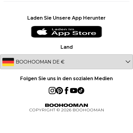
Geschenkkarten-Guthaben
Größentabelle
United Kingdom
Karriere
Klarna
France
Laden Sie Unsere App Herunter
Clearplay
Ireland
PayPal
Netherlands
Datenschutzhinweis – Aktualisiert Januar 2026
Germany
Land
Über Cookies
Australia
Studentenrabatt - Unidays
EU
Studentenrabatt - Student Beans
Student Discount
Folgen Sie uns in den sozialen Medien
Essential worker rabatt
BOOHOOMAN App
COPYRIGHT ©
2026
BOOHOOMAN