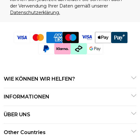
der Verwendung Ihrer Daten gemäß unserer
Datenschutzerklärung.
WIE KÖNNEN WIR HELFEN?
Häufig gestellte Fragen
INFORMATIONEN
Kontaktieren Sie uns
Geschäftsbedingungen – Aktualisiert Januar 2026
Meine Bestellung verfolgen & zurücksenden
ÜBER UNS
Nutzungsbedingungen
Lieferoptionen
Investor Relations
Geschenkkarten
Other Countries
Rückgaberecht – Aktualisiert Januar 2026
Erklärung zur modernen Sklaverei