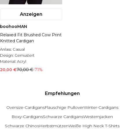
Anzeigen
boohooMAN
Relaxed Fit Brushed Cow Print
Knitted Cardigan
Anlass:
Casual
Design:
Gemustert
Material:
Acryl
20,00 €
70,00 €
-71%
Empfehlungen
Oversize-Cardigans
Flauschige Pullover
Winter-Cardigans
Boxy-Cardigans
Schwarze Cardigans
Westernjacken
Schwarze Chinos
Herbstmützen
Weiße High Neck T-Shirts