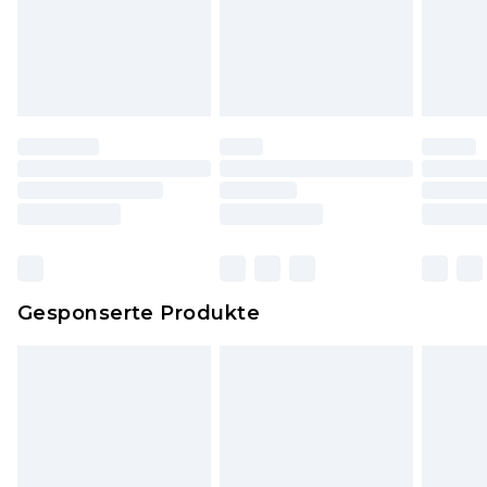
Schuhe und/oder Kleidung müssen ungetragen
und ungewaschen sein und alle
Originaletiketten müssen noch angebracht sein.
Schuhe dürfen nur in Innenräumen anprobiert
worden sein. Artikel aus dem Homeware-Bereich,
einschließlich Bettwäsche, Matratzen, Toppern
und Kissen, müssen unbenutzt und in ihrer
originalen, ungeöffneten Verpackung
zurückgesendet werden.
Dies berührt nicht deine gesetzlichen Rechte.
Gesponserte Produkte
Klicke
hier
um unsere vollständigen
Rückgabebedingungen einzusehen.