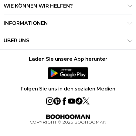
WIE KÖNNEN WIR HELFEN?
Häufig gestellte Fragen
INFORMATIONEN
Kontaktieren Sie uns
Geschäftsbedingungen – Aktualisiert Juni 2026
Meine Bestellung verfolgen & zurücksenden
ÜBER UNS
Nutzungsbedingungen
Lieferoptionen
Investor Relations
Geschenkkarten-Guthaben
Rückgaberecht – Aktualisiert Mai 2026
Laden Sie unsere App herunter
Erklärung Zur Modernen Sklaverei
Klarna
Größentabelle
Karriere
PayPal
Datenschutzhinweis – Aktualisiert Juni 2026
Folgen Sie uns in den sozialen Medien
Über Cookies
Studentenrabatt
Essential Worker Rabatt
COPYRIGHT ©
2026
BOOHOOMAN
BOOHOOMAN App
Gewinnspiel Ultimatives Technik-Paket August