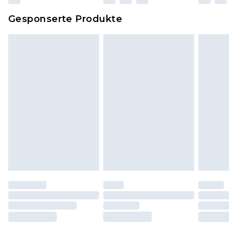
Dies berührt nicht deine gesetzlichen Rechte.
Gesponserte Produkte
Klicke
hier
um unsere vollständigen
Rückgabebedingungen einzusehen.