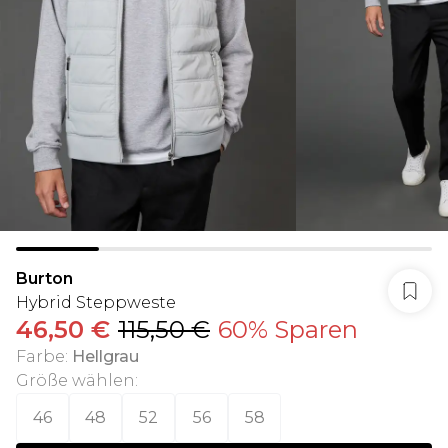
Burton
Hybrid Steppweste
46,50 €
115,50 €
60% Sparen
Farbe
:
Hellgrau
Größe wählen
:
46
48
52
56
58