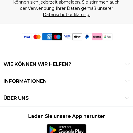
können sich jederzeit abmelden. Sie stimmen auch
der Verwendung Ihrer Daten gemäß unserer
Datenschutzerklärung.
WIE KÖNNEN WIR HELFEN?
Häufig gestellte Fragen
INFORMATIONEN
Kontaktieren Sie uns
Geschäftsbedingungen – Aktualisiert Juni 2026
Meine Bestellung verfolgen & zurücksenden
ÜBER UNS
Nutzungsbedingungen
Lieferoptionen
Investor Relations
Geschenkkarten-Guthaben
Rückgaberecht – Aktualisiert Mai 2026
Laden Sie unsere App herunter
Erklärung Zur Modernen Sklaverei
Klarna
Größentabelle
Karriere
PayPal