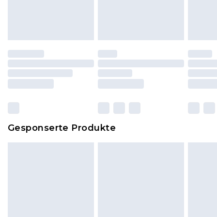
und ungewaschen sein und alle
Originaletiketten müssen noch angebracht sein.
Schuhe dürfen nur in Innenräumen anprobiert
worden sein. Artikel aus dem Homeware-Bereich,
einschließlich Bettwäsche, Matratzen, Toppern
und Kissen, müssen unbenutzt und in ihrer
originalen, ungeöffneten Verpackung
zurückgesendet werden.
Dies berührt nicht deine gesetzlichen Rechte.
Gesponserte Produkte
Klicke
hier
um unsere vollständigen
Rückgabebedingungen einzusehen.