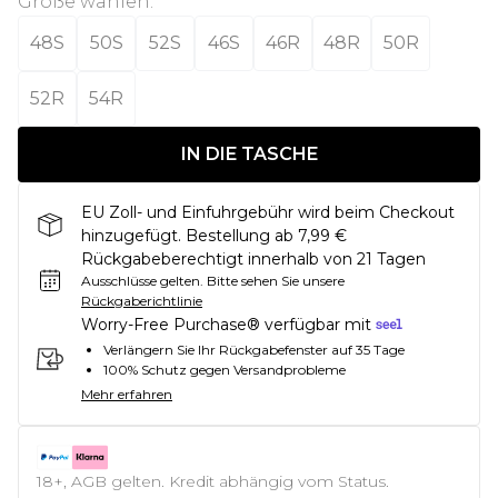
Größe wählen
:
48S
50S
52S
46S
46R
48R
50R
52R
54R
IN DIE TASCHE
EU Zoll- und Einfuhrgebühr wird beim Checkout
hinzugefügt. Bestellung ab 7,99 €
Rückgabeberechtigt innerhalb von 21 Tagen
Ausschlüsse gelten.
Bitte sehen Sie unsere
Rückgaberichtlinie
Worry-Free Purchase® verfügbar mit
Verlängern Sie Ihr Rückgabefenster auf 35 Tage
100% Schutz gegen Versandprobleme
Mehr erfahren
18+, AGB gelten. Kredit abhängig vom Status.