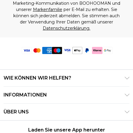
Marketing-Kommunikation von BOOHOOMAN und
unserer
Markenfamilie
per E-Mail zu erhalten. Sie
können sich jederzeit abmelden. Sie stimmen auch
der Verwendung Ihrer Daten gemäß unserer
Datenschutzerklärung.
WIE KÖNNEN WIR HELFEN?
Häufig gestellte Fragen
INFORMATIONEN
Kontaktieren Sie uns
Geschäftsbedingungen – Aktualisiert Juni 2026
Meine Bestellung verfolgen & zurücksenden
ÜBER UNS
Nutzungsbedingungen
Lieferoptionen
Investor Relations
Geschenkkarten-Guthaben
Rückgaberecht – Aktualisiert Mai 2026
Laden Sie unsere App herunter