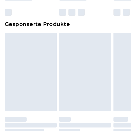
originalen, ungeöffneten Verpackung
zurückgesendet werden.
Dies berührt nicht deine gesetzlichen Rechte.
Gesponserte Produkte
Klicke
hier
um unsere vollständigen
Rückgabebedingungen einzusehen.