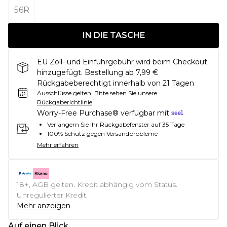
56R
IN DIE TASCHE
EU Zoll- und Einfuhrgebühr wird beim Checkout
hinzugefügt. Bestellung ab 7,99 €
Rückgabeberechtigt innerhalb von 21 Tagen
Ausschlüsse gelten.
Bitte sehen Sie unsere
Rückgaberichtlinie
Worry-Free Purchase® verfügbar mit
Verlängern Sie Ihr Rückgabefenster auf 35 Tage
100% Schutz gegen Versandprobleme
Mehr erfahren
18+, AGB gelten. Kredit abhängig vom Status.
Unregulierter Kredit.
Mehr anzeigen
Auf einen Blick