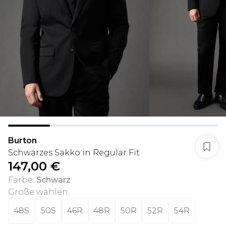
Burton
Schwarzes Sakko in Regular Fit
147,00 €
Farbe
:
Schwarz
Größe wählen
:
48S
50S
46R
48R
50R
52R
54R