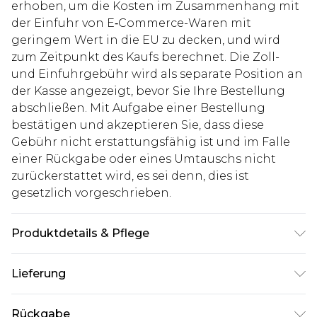
erhoben, um die Kosten im Zusammenhang mit
der Einfuhr von E‑Commerce-Waren mit
geringem Wert in die EU zu decken, und wird
zum Zeitpunkt des Kaufs berechnet. Die Zoll-
und Einfuhrgebühr wird als separate Position an
der Kasse angezeigt, bevor Sie Ihre Bestellung
abschließen. Mit Aufgabe einer Bestellung
bestätigen und akzeptieren Sie, dass diese
Gebühr nicht erstattungsfähig ist und im Falle
einer Rückgabe oder eines Umtauschs nicht
zurückerstattet wird, es sei denn, dies ist
gesetzlich vorgeschrieben.
Produktdetails & Pflege
Hauptmaterial: 75% Polyester 22% Viskose 3%
Lieferung
Lycra Futter: 100% Polyester, Nur chemische
Reinigung, Model trägt Größe 40R Sakko Hose
Deutschland Standardlieferung
€7.99
Rückgabe