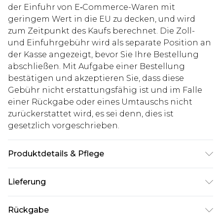
der Einfuhr von E‑Commerce-Waren mit
geringem Wert in die EU zu decken, und wird
zum Zeitpunkt des Kaufs berechnet. Die Zoll-
und Einfuhrgebühr wird als separate Position an
der Kasse angezeigt, bevor Sie Ihre Bestellung
abschließen. Mit Aufgabe einer Bestellung
bestätigen und akzeptieren Sie, dass diese
Gebühr nicht erstattungsfähig ist und im Falle
einer Rückgabe oder eines Umtauschs nicht
zurückerstattet wird, es sei denn, dies ist
gesetzlich vorgeschrieben.
Produktdetails & Pflege
60% Baumwolle, 40% Polyester. Model ist 1,85 m
Lieferung
groß und trägt UK-Größe M/32
Deutschland Standardlieferung
€7.99
Rückgabe
Bis zu 8 Werktage