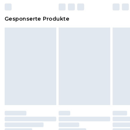
zurückgesendet werden.
Dies berührt nicht deine gesetzlichen Rechte.
Gesponserte Produkte
Klicke
hier
um unsere vollständigen
Rückgabebedingungen einzusehen.