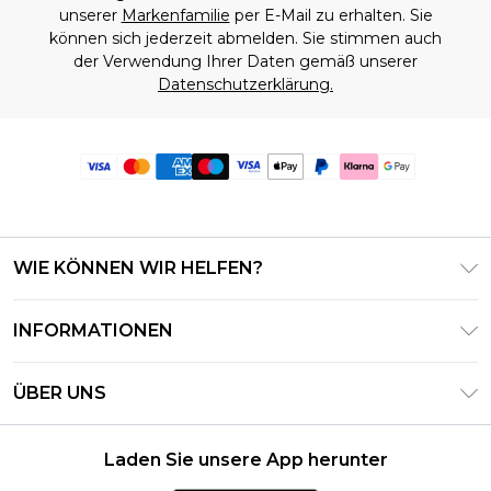
unserer
Markenfamilie
per E-Mail zu erhalten. Sie
können sich jederzeit abmelden. Sie stimmen auch
der Verwendung Ihrer Daten gemäß unserer
Datenschutzerklärung.
WIE KÖNNEN WIR HELFEN?
Häufig gestellte Fragen
INFORMATIONEN
Kontaktieren Sie uns
Geschäftsbedingungen – Aktualisiert Juni 2026
Meine Bestellung verfolgen & zurücksenden
ÜBER UNS
Nutzungsbedingungen
Lieferoptionen
Investor Relations
Geschenkkarten-Guthaben
Rückgaberecht – Aktualisiert Mai 2026
Laden Sie unsere App herunter
Erklärung Zur Modernen Sklaverei
Klarna