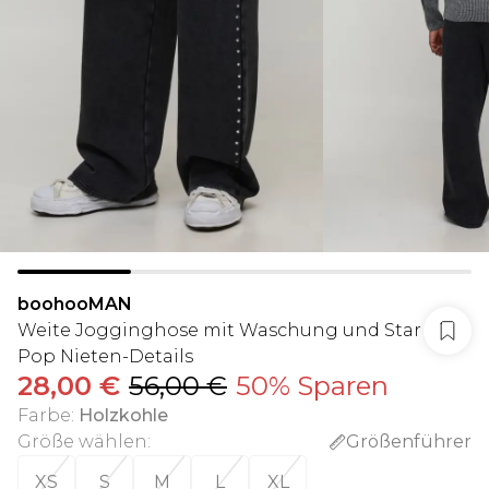
boohooMAN
Weite Jogginghose mit Waschung und Star
Pop Nieten-Details
28,00 €
56,00 €
50% Sparen
Farbe
:
Holzkohle
Größe wählen
:
Größenführer
XS
S
M
L
XL