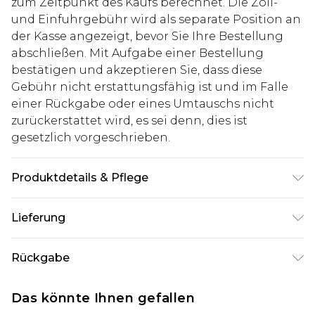
zum Zeitpunkt des Kaufs berechnet. Die Zoll-
und Einfuhrgebühr wird als separate Position an
der Kasse angezeigt, bevor Sie Ihre Bestellung
abschließen. Mit Aufgabe einer Bestellung
bestätigen und akzeptieren Sie, dass diese
Gebühr nicht erstattungsfähig ist und im Falle
einer Rückgabe oder eines Umtauschs nicht
zurückerstattet wird, es sei denn, dies ist
gesetzlich vorgeschrieben.
Produktdetails & Pflege
100% Baumwolle. Model ist 1,85 m groß & trägt
Lieferung
UK-Größe M/32
Deutschland Standardlieferung
€7.99
Rückgabe
Bis zu 8 Werktage
Stimmt etwas nicht? Du hast 21 Tage ab dem Tag
Deutschland Expresslieferung
€14.99
Das könnte Ihnen gefallen
des Erhalts, um einen Artikel an uns
2 Arbeitstage