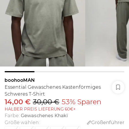
boohooMAN
Essential Gewaschenes Kastenförmiges
Schweres T-Shirt
14,00 €
30,00 €
53% Sparen
HALBER PREIS LIEFERUNG 60€+
Farbe
:
Gewaschenes Khaki
Größe wählen
:
Größenführer