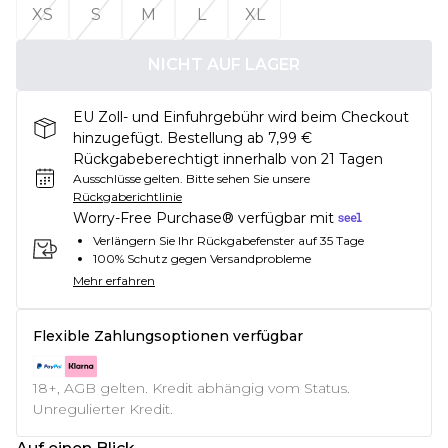
XS
S
M
L
XL
NICHT AUF LAGER
EU Zoll- und Einfuhrgebühr wird beim Checkout
hinzugefügt. Bestellung ab 7,99 €
Rückgabeberechtigt innerhalb von 21 Tagen
Ausschlüsse gelten.
Bitte sehen Sie unsere
Rückgaberichtlinie
Worry-Free Purchase® verfügbar mit
Verlängern Sie Ihr Rückgabefenster auf 35 Tage
100% Schutz gegen Versandprobleme
Mehr erfahren
Flexible Zahlungsoptionen verfügbar
18+, AGB gelten. Kredit abhängig vom Status.
Unregulierter Kredit.