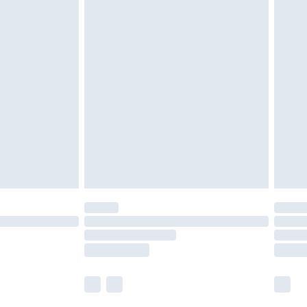
tzen, Toppern und Kissen, müssen unbenutzt
neten Verpackung zurückgesendet werden.
chen Rechte.
en Rückgabebedingungen einzusehen.