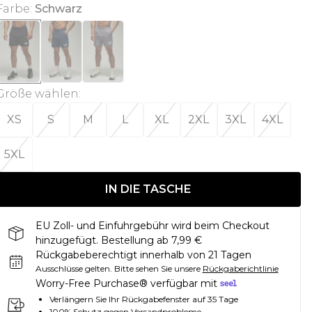
Farbe
:
Schwarz
Größe wählen
:
XS
S
M
L
XL
2XL
3XL
4XL
5XL
IN DIE TASCHE
EU Zoll- und Einfuhrgebühr wird beim Checkout
hinzugefügt. Bestellung ab 7,99 €
Rückgabeberechtigt innerhalb von 21 Tagen
Ausschlüsse gelten.
Bitte sehen Sie unsere
Rückgaberichtlinie
Worry-Free Purchase® verfügbar mit
Verlängern Sie Ihr Rückgabefenster auf 35 Tage
100% Schutz gegen Versandprobleme