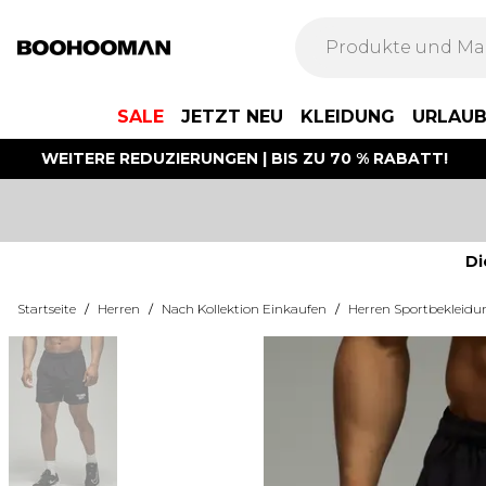
SALE
JETZT NEU
KLEIDUNG
URLAU
WEITERE REDUZIERUNGEN | BIS ZU 70 % RABATT!
Di
Startseite
/
Herren
/
Nach Kollektion Einkaufen
/
Herren Sportbekleidu