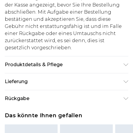
der Kasse angezeigt, bevor Sie Ihre Bestellung
abschließen. Mit Aufgabe einer Bestellung
bestätigen und akzeptieren Sie, dass diese
Gebühr nicht erstattungsfähig ist und im Falle
einer Rückgabe oder eines Umtauschs nicht
zurückerstattet wird, es sei denn, dies ist
gesetzlich vorgeschrieben.
Produktdetails & Pflege
100% Baumwolle
Lieferung
Deutschland Standardlieferung
€7.99
Rückgabe
Bis zu 8 Werktage
Stimmt etwas nicht? Du hast 21 Tage ab dem Tag
Deutschland Expresslieferung
€14.99
Das könnte Ihnen gefallen
des Erhalts, um einen Artikel an uns
2 Arbeitstage
zurückzusenden.