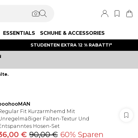
ESSENTIALS
SCHUHE & ACCESSORIES
STUDENTEN EXTRA 12 % RABATT!*
N
lte.
boohooMAN
Regular Fit Kurzarmhemd Mit
Unregelmäßiger Falten-Textur Und
Entspanntes Hosen-Set
36,00 €
90,00 €
60% Sparen