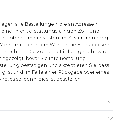
liegen alle Bestellungen, die an Adressen
 einer nicht erstattungsfähigen Zoll- und
rd erhoben, um die Kosten im Zusammenhang
aren mit geringem Wert in die EU zu decken,
berechnet. Die Zoll- und Einfuhrgebühr wird
 angezeigt, bevor Sie Ihre Bestellung
stellung bestätigen und akzeptieren Sie, dass
ig ist und im Falle einer Rückgabe oder eines
d, es sei denn, dies ist gesetzlich
ist 1,85 m groß & trägt UK-Größe M/32