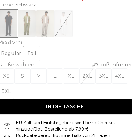
Farbe
:
Schwarz
Passform
:
Regular
Tall
Größe wählen
:
Größenführer
XS
S
M
L
XL
2XL
3XL
4XL
5XL
IN DIE TASCHE
EU Zoll- und Einfuhrgebühr wird beim Checkout
hinzugefügt. Bestellung ab 7,99 €
Rückgabeberechtigt innerhalb von 21 Tagen