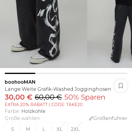
boohooMAN
Lange Weite Grafik-Washed Jogginghosen
30,00 €
60,00 €
50% Sparen
EXTRA 20% RABATT | CODE: TAKE20
Farbe
:
Holzkohle
Größe wählen
:
Größenführer
S
M
L
XL
2XL