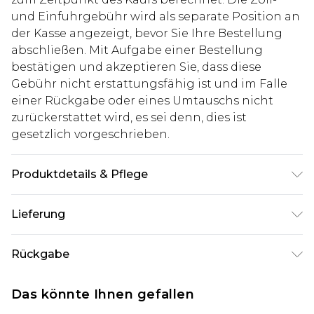
und Einfuhrgebühr wird als separate Position an
der Kasse angezeigt, bevor Sie Ihre Bestellung
abschließen. Mit Aufgabe einer Bestellung
bestätigen und akzeptieren Sie, dass diese
Gebühr nicht erstattungsfähig ist und im Falle
einer Rückgabe oder eines Umtauschs nicht
zurückerstattet wird, es sei denn, dies ist
gesetzlich vorgeschrieben.
Produktdetails & Pflege
60% Baumwolle, 40% Polyester. Model ist 1,93 m
Lieferung
groß und trägt UK-Größe L/34
Deutschland Standardlieferung
€7.99
Rückgabe
Bis zu 8 Werktage
Stimmt etwas nicht? Du hast 21 Tage ab dem Tag
Deutschland Expresslieferung
€14.99
Das könnte Ihnen gefallen
des Erhalts, um einen Artikel an uns
2 Arbeitstage