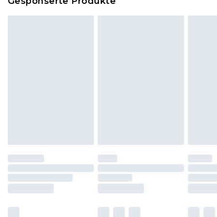
Gesponserte Produkte
Klicke
hier
um unsere vollständigen
Rückgabebedingungen einzusehen.