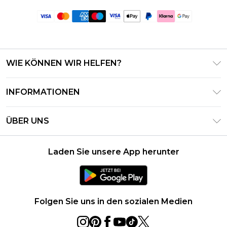
WIE KÖNNEN WIR HELFEN?
Häufig gestellte Fragen
INFORMATIONEN
Kontaktieren Sie uns
Geschäftsbedingungen – Aktualisiert Juni 2026
Meine Bestellung verfolgen & zurücksenden
ÜBER UNS
Nutzungsbedingungen
Lieferoptionen
Investor Relations
Geschenkkarten-Guthaben
Rückgaberecht – Aktualisiert Mai 2026
Laden Sie unsere App herunter
Erklärung Zur Modernen Sklaverei
Klarna
Größentabelle
Karriere
PayPal
Datenschutzhinweis – Aktualisiert Juni 2026
Folgen Sie uns in den sozialen Medien
Über Cookies