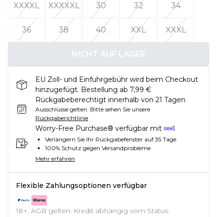
XXXXL
XXXXXL
30
32
34
36
38
40
XXL
XXXL
NICHT AUF LAGER
EU Zoll- und Einfuhrgebühr wird beim Checkout
hinzugefügt. Bestellung ab 7,99 €
Rückgabeberechtigt innerhalb von 21 Tagen
Ausschlüsse gelten.
Bitte sehen Sie unsere
Rückgaberichtlinie
Worry-Free Purchase® verfügbar mit
Verlängern Sie Ihr Rückgabefenster auf 35 Tage
100% Schutz gegen Versandprobleme
Mehr erfahren
Flexible Zahlungsoptionen verfügbar
18+, AGB gelten. Kredit abhängig vom Status.