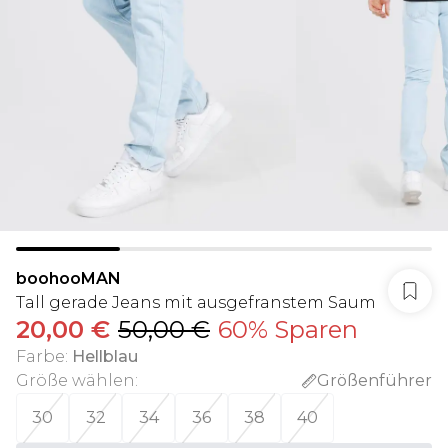
boohooMAN
Tall gerade Jeans mit ausgefranstem Saum
20,00 €
50,00 €
60% Sparen
Farbe
:
Hellblau
Größe wählen
:
Größenführer
30
32
34
36
38
40