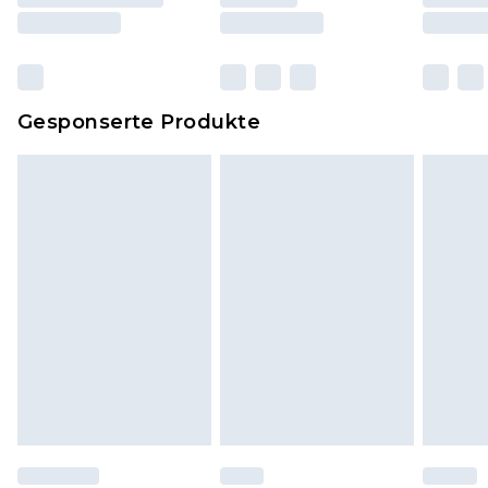
und Kissen, müssen unbenutzt und in ihrer
originalen, ungeöffneten Verpackung
zurückgesendet werden.
Dies berührt nicht deine gesetzlichen Rechte.
Gesponserte Produkte
Klicke
hier
um unsere vollständigen
Rückgabebedingungen einzusehen.