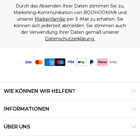
Durch das Absenden Ihrer Daten stimmen Sie zu,
Marketing-Kommunikation von BOOHOOMAN und
unserer
Markenfamilie
per E-Mail zu erhalten. Sie
können sich jederzeit abmelden. Sie stimmen auch
der Verwendung Ihrer Daten gemäß unserer
Datenschutzerklärung.
WIE KÖNNEN WIR HELFEN?
Häufig gestellte Fragen
INFORMATIONEN
Kontaktieren Sie uns
Geschäftsbedingungen – Aktualisiert Juni 2026
Meine Bestellung verfolgen & zurücksenden
ÜBER UNS
Nutzungsbedingungen
Lieferoptionen