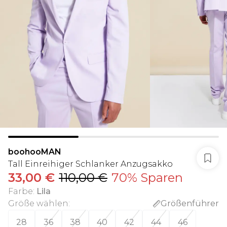
boohooMAN
Tall Einreihiger Schlanker Anzugsakko
33,00 €
110,00 €
70% Sparen
Farbe
:
Lila
Größe wählen
:
Größenführer
28
36
38
40
42
44
46