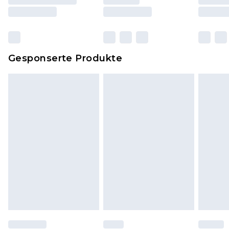
und Kissen, müssen unbenutzt und in ihrer
originalen, ungeöffneten Verpackung
zurückgesendet werden.
Dies berührt nicht deine gesetzlichen Rechte.
Gesponserte Produkte
Klicke
hier
um unsere vollständigen
Rückgabebedingungen einzusehen.