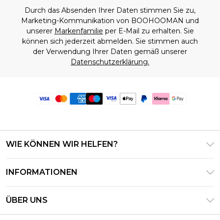
Durch das Absenden Ihrer Daten stimmen Sie zu,
Marketing-Kommunikation von BOOHOOMAN und
unserer
Markenfamilie
per E-Mail zu erhalten. Sie
können sich jederzeit abmelden. Sie stimmen auch
der Verwendung Ihrer Daten gemäß unserer
Datenschutzerklärung.
WIE KÖNNEN WIR HELFEN?
Häufig gestellte Fragen
INFORMATIONEN
Kontaktieren Sie uns
Geschäftsbedingungen – Aktualisiert Juni 2026
Meine Bestellung verfolgen & zurücksenden
ÜBER UNS
Nutzungsbedingungen
Lieferoptionen