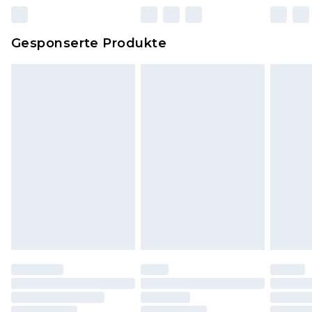
zurückgesendet werden.
Dies berührt nicht deine gesetzlichen Rechte.
Gesponserte Produkte
Klicke
hier
um unsere vollständigen
Rückgabebedingungen einzusehen.