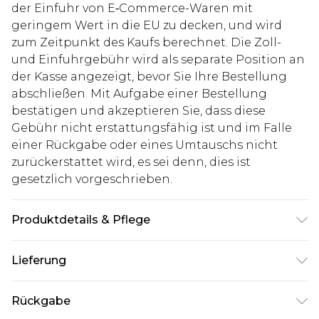
der Einfuhr von E‑Commerce-Waren mit
geringem Wert in die EU zu decken, und wird
zum Zeitpunkt des Kaufs berechnet. Die Zoll-
und Einfuhrgebühr wird als separate Position an
der Kasse angezeigt, bevor Sie Ihre Bestellung
abschließen. Mit Aufgabe einer Bestellung
bestätigen und akzeptieren Sie, dass diese
Gebühr nicht erstattungsfähig ist und im Falle
einer Rückgabe oder eines Umtauschs nicht
zurückerstattet wird, es sei denn, dies ist
gesetzlich vorgeschrieben.
Produktdetails & Pflege
60% Baumwolle, 40% Polyester. Model ist 1,93 m
Lieferung
groß & trägt UK-Größe L/34
Deutschland Standardlieferung
€7.99
Rückgabe
Bis zu 8 Werktage