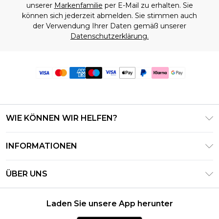
unserer
Markenfamilie
per E-Mail zu erhalten. Sie
können sich jederzeit abmelden. Sie stimmen auch
der Verwendung Ihrer Daten gemäß unserer
Datenschutzerklärung.
WIE KÖNNEN WIR HELFEN?
Häufig gestellte Fragen
INFORMATIONEN
Kontaktieren Sie uns
Geschäftsbedingungen – Aktualisiert Juni 2026
Meine Bestellung verfolgen & zurücksenden
ÜBER UNS
Nutzungsbedingungen
Lieferoptionen
Investor Relations
Geschenkkarten-Guthaben
Rückgaberecht – Aktualisiert Mai 2026
Laden Sie unsere App herunter
Erklärung Zur Modernen Sklaverei
Klarna
Größentabelle