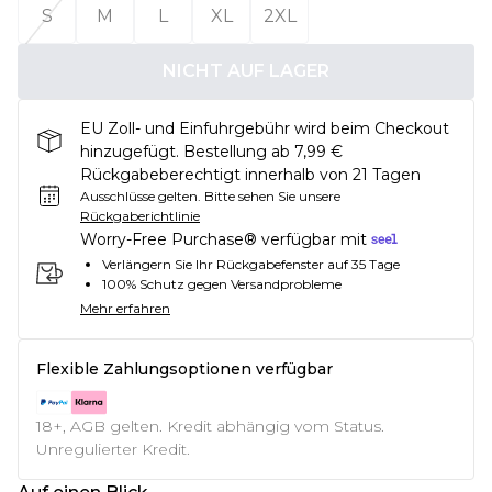
S
M
L
XL
2XL
NICHT AUF LAGER
EU Zoll- und Einfuhrgebühr wird beim Checkout
hinzugefügt. Bestellung ab 7,99 €
Rückgabeberechtigt innerhalb von 21 Tagen
Ausschlüsse gelten.
Bitte sehen Sie unsere
Rückgaberichtlinie
Worry-Free Purchase® verfügbar mit
Verlängern Sie Ihr Rückgabefenster auf 35 Tage
100% Schutz gegen Versandprobleme
Mehr erfahren
Flexible Zahlungsoptionen verfügbar
18+, AGB gelten. Kredit abhängig vom Status.
Unregulierter Kredit.