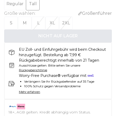
Regular
Tall
Größe wählen
:
Größenführer
S
M
L
XL
2XL
NICHT AUF LAGER
EU Zoll- und Einfuhrgebühr wird beim Checkout
hinzugefügt. Bestellung ab 7,99 €
Rückgabeberechtigt innerhalb von 21 Tagen
Ausschlüsse gelten.
Bitte sehen Sie unsere
Rückgaberichtlinie
Worry-Free Purchase® verfügbar mit
Verlängern Sie Ihr Rückgabefenster auf 35 Tage
100% Schutz gegen Versandprobleme
Mehr erfahren
18+, AGB gelten. Kredit abhängig vom Status.