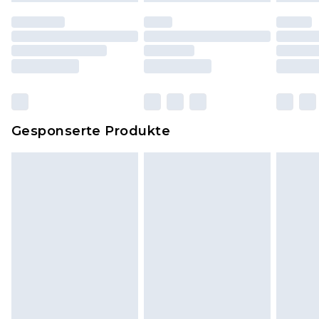
worden sein. Artikel aus dem Homeware-Bereich,
einschließlich Bettwäsche, Matratzen, Toppern
und Kissen, müssen unbenutzt und in ihrer
originalen, ungeöffneten Verpackung
zurückgesendet werden.
Dies berührt nicht deine gesetzlichen Rechte.
Gesponserte Produkte
Klicke
hier
um unsere vollständigen
Rückgabebedingungen einzusehen.