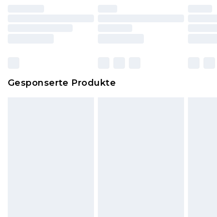
worden sein. Artikel aus dem Homeware-Bereich,
einschließlich Bettwäsche, Matratzen, Toppern
und Kissen, müssen unbenutzt und in ihrer
originalen, ungeöffneten Verpackung
zurückgesendet werden.
Dies berührt nicht deine gesetzlichen Rechte.
Gesponserte Produkte
Klicke
hier
um unsere vollständigen
Rückgabebedingungen einzusehen.