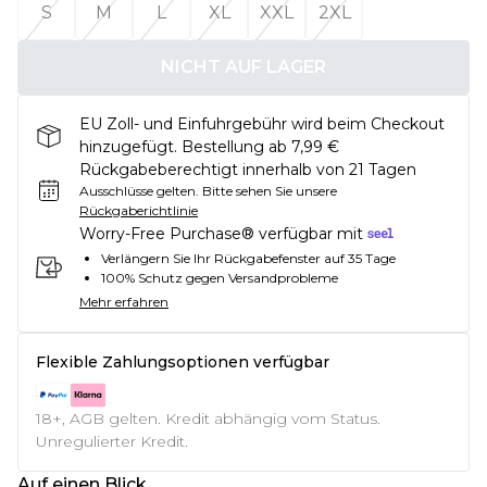
S
M
L
XL
XXL
2XL
NICHT AUF LAGER
EU Zoll- und Einfuhrgebühr wird beim Checkout
hinzugefügt. Bestellung ab 7,99 €
Rückgabeberechtigt innerhalb von 21 Tagen
Ausschlüsse gelten.
Bitte sehen Sie unsere
Rückgaberichtlinie
Worry-Free Purchase® verfügbar mit
Verlängern Sie Ihr Rückgabefenster auf 35 Tage
100% Schutz gegen Versandprobleme
Mehr erfahren
Flexible Zahlungsoptionen verfügbar
18+, AGB gelten. Kredit abhängig vom Status.
Unregulierter Kredit.
Auf einen Blick