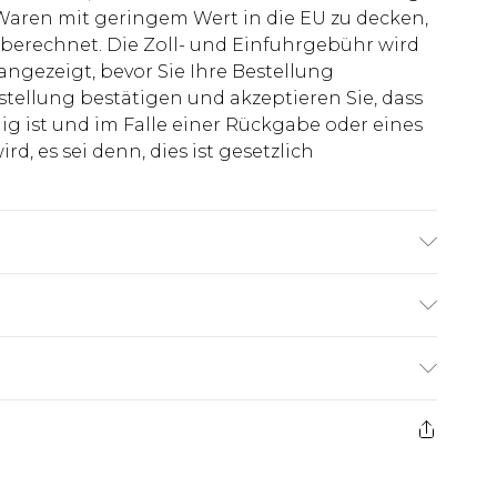
aren mit geringem Wert in die EU zu decken,
berechnet. Die Zoll- und Einfuhrgebühr wird
 angezeigt, bevor Sie Ihre Bestellung
stellung bestätigen und akzeptieren Sie, dass
ig ist und im Falle einer Rückgabe oder eines
d, es sei denn, dies ist gesetzlich
rägt UK-Größe L/34
€7.99
ge ab dem Tag des Erhalts, um einen Artikel an
€14.99
kerstattungen für modische Gesichtsmasken,