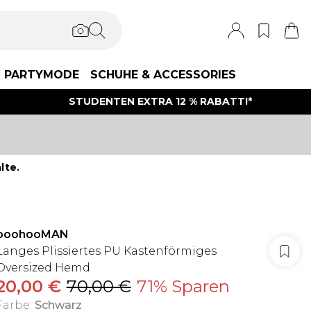
PARTYMODE
SCHUHE & ACCESSORIES
STUDENTEN EXTRA 12 % RABATT!*
lte.
boohooMAN
Langes Plissiertes PU Kastenförmiges
Oversized Hemd
20,00 €
70,00 €
71% Sparen
Farbe
:
Schwarz