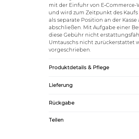
mit der Einfuhr von E‑Commerce-W
und wird zum Zeitpunkt des Kaufs 
als separate Position an der Kasse
abschließen. Mit Aufgabe einer Be
diese Gebühr nicht erstattungsfäh
Umtauschs nicht zurückerstattet wir
vorgeschrieben.
Produktdetails & Pflege
100% PU. Model ist 1,93 m groß & t
Lieferung
Deutschland Standardlieferung
Rückgabe
Bis zu 8 Werktage
Stimmt etwas nicht? Du hast 21 Ta
Teilen
Deutschland Expresslieferung
uns zurückzusenden.
2 Arbeitstage
Bitte beachte, dass wir keine Rüc