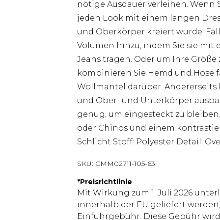
nötige Ausdauer verleihen. Wenn S
jeden Look mit einem langen Dress-
und Oberkörper kreiert wurde. Fall
Volumen hinzu, indem Sie sie mit
Jeans tragen. Oder um Ihre Größe 
kombinieren Sie Hemd und Hose fa
Wollmantel darüber. Andererseits 
und Ober- und Unterkörper ausba
genug, um eingesteckt zu bleiben
oder Chinos und einem kontrastier
Schlicht Stoff: Polyester Detail: Ov
SKU:
CMM02711-105-63
*
Preisrichtlinie
Mit Wirkung zum 1. Juli 2026 unter
innerhalb der EU geliefert werden,
Einfuhrgebühr. Diese Gebühr wi