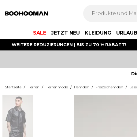
SALE
JETZT NEU
KLEIDUNG
URLAU
WEITERE REDUZIERUNGEN | BIS ZU 70 % RABATT!
Di
Startseite
/
Herren
/
Herrenmode
/
Hemden
/
Freizeithemden
/
Läs