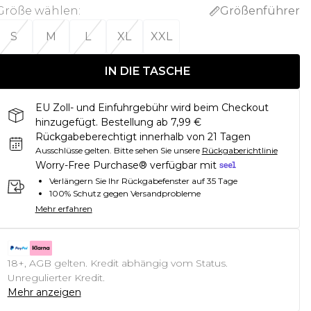
Größe wählen
:
Größenführer
S
M
L
XL
XXL
IN DIE TASCHE
EU Zoll- und Einfuhrgebühr wird beim Checkout
hinzugefügt. Bestellung ab 7,99 €
Rückgabeberechtigt innerhalb von 21 Tagen
Ausschlüsse gelten.
Bitte sehen Sie unsere
Rückgaberichtlinie
Worry-Free Purchase® verfügbar mit
Verlängern Sie Ihr Rückgabefenster auf 35 Tage
100% Schutz gegen Versandprobleme
Mehr erfahren
18+, AGB gelten. Kredit abhängig vom Status.
Unregulierter Kredit.
Mehr anzeigen