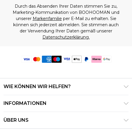
Durch das Absenden Ihrer Daten stimmen Sie zu,
Marketing-Kommunikation von BOOHOOMAN und
unserer
Markenfamilie
per E-Mail zu erhalten. Sie
können sich jederzeit abmelden. Sie stimmen auch
der Verwendung Ihrer Daten gemäß unserer
Datenschutzerklärung.
WIE KÖNNEN WIR HELFEN?
Häufig gestellte Fragen
INFORMATIONEN
Kontaktieren Sie uns
Geschäftsbedingungen – Aktualisiert Juni 2026
Meine Bestellung verfolgen & zurücksenden
ÜBER UNS
Nutzungsbedingungen
Lieferoptionen