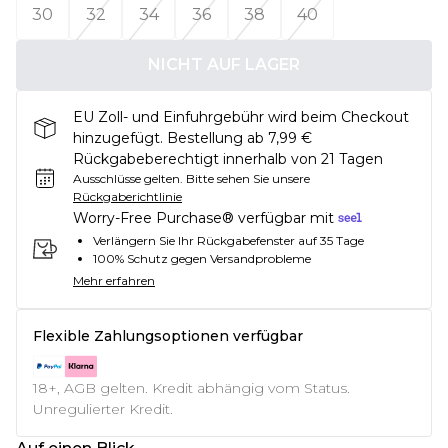
30
32
34
36
38
40
NICHT AUF LAGER
EU Zoll- und Einfuhrgebühr wird beim Checkout
hinzugefügt. Bestellung ab 7,99 €
Rückgabeberechtigt innerhalb von 21 Tagen
Ausschlüsse gelten.
Bitte sehen Sie unsere
Rückgaberichtlinie
Worry-Free Purchase® verfügbar mit
Verlängern Sie Ihr Rückgabefenster auf 35 Tage
100% Schutz gegen Versandprobleme
Mehr erfahren
Flexible Zahlungsoptionen verfügbar
18+, AGB gelten. Kredit abhängig vom Status.
Unregulierter Kredit.