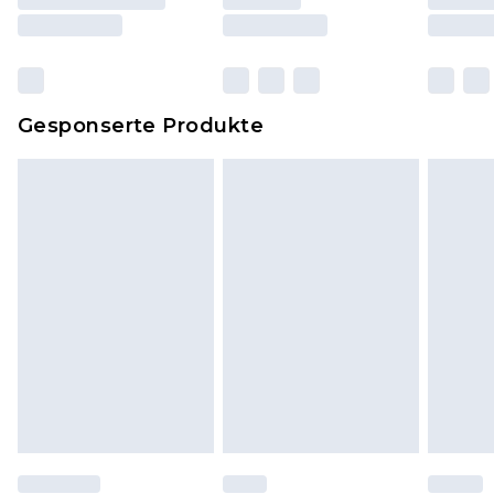
und Kissen, müssen unbenutzt und in ihrer
originalen, ungeöffneten Verpackung
zurückgesendet werden.
Dies berührt nicht deine gesetzlichen Rechte.
Gesponserte Produkte
Klicke
hier
um unsere vollständigen
Rückgabebedingungen einzusehen.