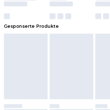
und Kissen, müssen unbenutzt und in ihrer
originalen, ungeöffneten Verpackung
zurückgesendet werden.
Dies berührt nicht deine gesetzlichen Rechte.
Gesponserte Produkte
Klicke
hier
um unsere vollständigen
Rückgabebedingungen einzusehen.