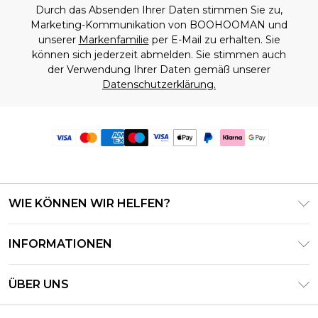
Durch das Absenden Ihrer Daten stimmen Sie zu,
Marketing-Kommunikation von BOOHOOMAN und
unserer
Markenfamilie
per E-Mail zu erhalten. Sie
können sich jederzeit abmelden. Sie stimmen auch
der Verwendung Ihrer Daten gemäß unserer
Datenschutzerklärung.
WIE KÖNNEN WIR HELFEN?
Häufig gestellte Fragen
INFORMATIONEN
Kontaktieren Sie uns
Geschäftsbedingungen – Aktualisiert Juni 2026
Meine Bestellung verfolgen & zurücksenden
ÜBER UNS
Nutzungsbedingungen
Lieferoptionen
Investor Relations