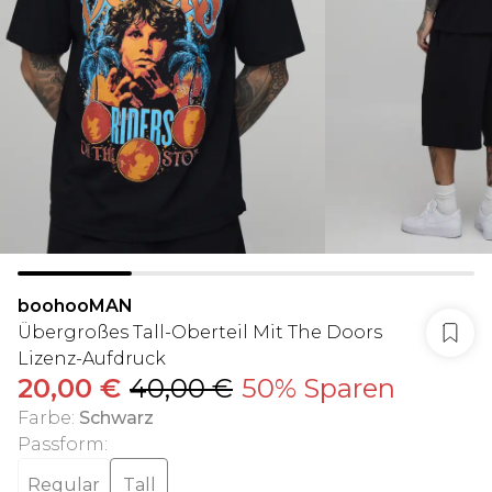
boohooMAN
Übergroßes Tall-Oberteil Mit The Doors
Lizenz-Aufdruck
20,00 €
40,00 €
50% Sparen
Farbe
:
Schwarz
Passform
:
Regular
Tall