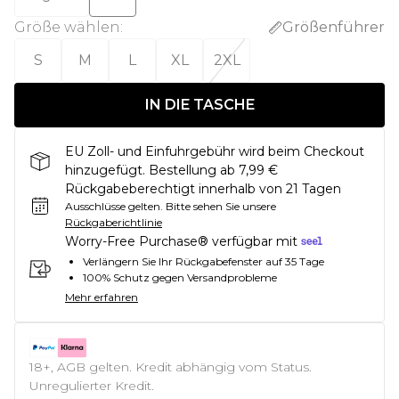
Größe wählen
:
Größenführer
S
M
L
XL
2XL
IN DIE TASCHE
EU Zoll- und Einfuhrgebühr wird beim Checkout
hinzugefügt. Bestellung ab 7,99 €
Rückgabeberechtigt innerhalb von 21 Tagen
Ausschlüsse gelten.
Bitte sehen Sie unsere
Rückgaberichtlinie
Worry-Free Purchase® verfügbar mit
Verlängern Sie Ihr Rückgabefenster auf 35 Tage
100% Schutz gegen Versandprobleme
Mehr erfahren
18+, AGB gelten. Kredit abhängig vom Status.
Unregulierter Kredit.