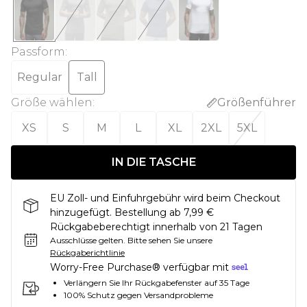
Passform
:
Regular
Tall
Größe wählen
:
Größenführer
XS
S
M
L
XL
2XL
5XL
IN DIE TASCHE
EU Zoll- und Einfuhrgebühr wird beim Checkout
hinzugefügt. Bestellung ab 7,99 €
Rückgabeberechtigt innerhalb von 21 Tagen
Ausschlüsse gelten.
Bitte sehen Sie unsere
Rückgaberichtlinie
Worry-Free Purchase® verfügbar mit
Verlängern Sie Ihr Rückgabefenster auf 35 Tage
100% Schutz gegen Versandprobleme