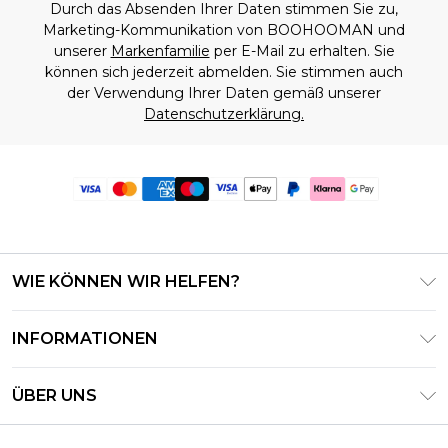
Durch das Absenden Ihrer Daten stimmen Sie zu,
Marketing-Kommunikation von BOOHOOMAN und
unserer
Markenfamilie
per E-Mail zu erhalten. Sie
können sich jederzeit abmelden. Sie stimmen auch
der Verwendung Ihrer Daten gemäß unserer
Datenschutzerklärung.
WIE KÖNNEN WIR HELFEN?
Häufig gestellte Fragen
INFORMATIONEN
Kontaktieren Sie uns
Geschäftsbedingungen – Aktualisiert Juni 2026
Meine Bestellung verfolgen & zurücksenden
ÜBER UNS
Nutzungsbedingungen
Lieferoptionen
Investor Relations
Geschenkkarten-Guthaben