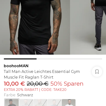
boohooMAN
Tall Man Active Leichtes Essential Gym
Muscle Fit Raglan T-Shirt
10,00 €
20,00 €
50% Sparen
EXTRA 20% RABATT | CODE: TAKE20
Farbe
:
Schwarz