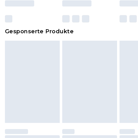
und Kissen, müssen unbenutzt und in ihrer
originalen, ungeöffneten Verpackung
zurückgesendet werden.
Dies berührt nicht deine gesetzlichen Rechte.
Gesponserte Produkte
Klicke
hier
um unsere vollständigen
Rückgabebedingungen einzusehen.