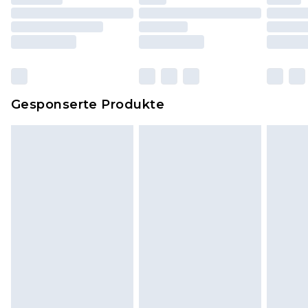
einschließlich Bettwäsche, Matratzen, Toppern
und Kissen, müssen unbenutzt und in ihrer
originalen, ungeöffneten Verpackung
zurückgesendet werden.
Dies berührt nicht deine gesetzlichen Rechte.
Gesponserte Produkte
Klicke
hier
um unsere vollständigen
Rückgabebedingungen einzusehen.