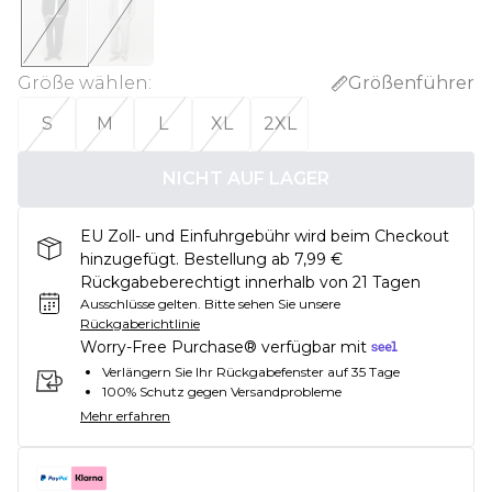
Größe wählen
:
Größenführer
S
M
L
XL
2XL
NICHT AUF LAGER
EU Zoll- und Einfuhrgebühr wird beim Checkout
hinzugefügt. Bestellung ab 7,99 €
Rückgabeberechtigt innerhalb von 21 Tagen
Ausschlüsse gelten.
Bitte sehen Sie unsere
Rückgaberichtlinie
Worry-Free Purchase® verfügbar mit
Verlängern Sie Ihr Rückgabefenster auf 35 Tage
100% Schutz gegen Versandprobleme
Mehr erfahren