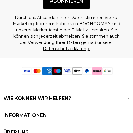
ABONNIEREN
Durch das Absenden Ihrer Daten stimmen Sie zu,
Marketing-Kommunikation von BOOHOOMAN und
unserer
Markenfamilie
per E-Mail zu erhalten. Sie
können sich jederzeit abmelden. Sie stimmen auch
der Verwendung Ihrer Daten gemäß unserer
Datenschutzerklärung.
WIE KÖNNEN WIR HELFEN?
Häufig gestellte Fragen
INFORMATIONEN
Kontaktieren Sie uns
Geschäftsbedingungen – Aktualisiert Juni 2026
Meine Bestellung verfolgen & zurücksenden
ÜBER UNS