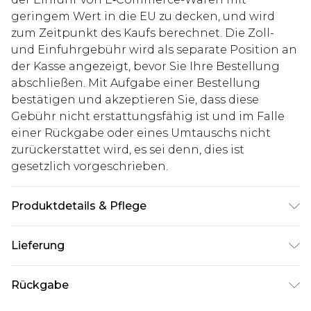
geringem Wert in die EU zu decken, und wird
zum Zeitpunkt des Kaufs berechnet. Die Zoll-
und Einfuhrgebühr wird als separate Position an
der Kasse angezeigt, bevor Sie Ihre Bestellung
abschließen. Mit Aufgabe einer Bestellung
bestätigen und akzeptieren Sie, dass diese
Gebühr nicht erstattungsfähig ist und im Falle
einer Rückgabe oder eines Umtauschs nicht
zurückerstattet wird, es sei denn, dies ist
gesetzlich vorgeschrieben.
Produktdetails & Pflege
40% Baumwolle, 10% Leinen, 50% Viskose. Model
Lieferung
ist 1,93 m groß und trägt UK-Größe L/34
Deutschland Standardlieferung
€7.99
Rückgabe
Bis zu 8 Werktage