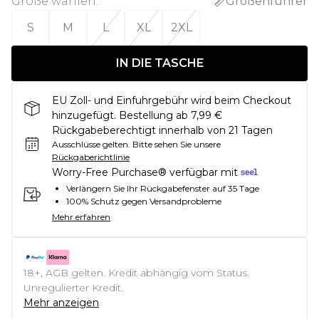
Größe wählen
:
Größenführer
S
M
L
XL
2XL
IN DIE TASCHE
EU Zoll- und Einfuhrgebühr wird beim Checkout
hinzugefügt. Bestellung ab 7,99 €
Rückgabeberechtigt innerhalb von 21 Tagen
Ausschlüsse gelten.
Bitte sehen Sie unsere
Rückgaberichtlinie
Worry-Free Purchase® verfügbar mit
Verlängern Sie Ihr Rückgabefenster auf 35 Tage
100% Schutz gegen Versandprobleme
Mehr erfahren
18+, AGB gelten. Kredit abhängig vom Status.
Unregulierter Kredit.
Mehr anzeigen