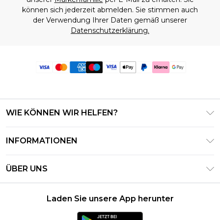
können sich jederzeit abmelden. Sie stimmen auch
der Verwendung Ihrer Daten gemäß unserer
Datenschutzerklärung.
WIE KÖNNEN WIR HELFEN?
Häufig gestellte Fragen
INFORMATIONEN
Kontaktieren Sie uns
Geschäftsbedingungen – Aktualisiert Juni 2026
Meine Bestellung verfolgen & zurücksenden
ÜBER UNS
Nutzungsbedingungen
Lieferoptionen
Investor Relations
Geschenkkarten-Guthaben
Rückgaberecht – Aktualisiert Mai 2026
Laden Sie unsere App herunter
Erklärung Zur Modernen Sklaverei
Klarna
Größentabelle