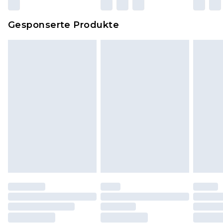
zurückgesendet werden.
Dies berührt nicht deine gesetzlichen Rechte.
Gesponserte Produkte
Klicke
hier
um unsere vollständigen
Rückgabebedingungen einzusehen.