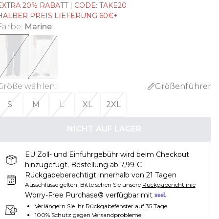
EXTRA 20% RABATT | CODE: TAKE20
HALBER PREIS LIEFERUNG 60€+
Farbe
:
Marine
Größe wählen
:
Größenführer
S
M
L
XL
2XL
NICHT AUF LAGER
EU Zoll- und Einfuhrgebühr wird beim Checkout
hinzugefügt. Bestellung ab 7,99 €
Rückgabeberechtigt innerhalb von 21 Tagen
Ausschlüsse gelten.
Bitte sehen Sie unsere
Rückgaberichtlinie
Worry-Free Purchase® verfügbar mit
Verlängern Sie Ihr Rückgabefenster auf 35 Tage
100% Schutz gegen Versandprobleme