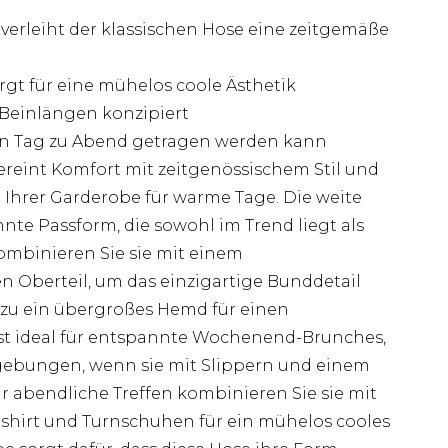
verleiht der klassischen Hose eine zeitgemäße
gt für eine mühelos coole Ästhetik
 Beinlängen konzipiert
 von Tag zu Abend getragen werden kann
reint Komfort mit zeitgenössischem Stil und
 Ihrer Garderobe für warme Tage. Die weite
nte Passform, die sowohl im Trend liegt als
 Kombinieren Sie sie mit einem
 Oberteil, um das einzigartige Bunddetail
azu ein übergroßes Hemd für einen
st ideal für entspannte Wochenend-Brunches,
gebungen, wenn sie mit Slippern und einem
r abendliche Treffen kombinieren Sie sie mit
hirt und Turnschuhen für ein mühelos cooles