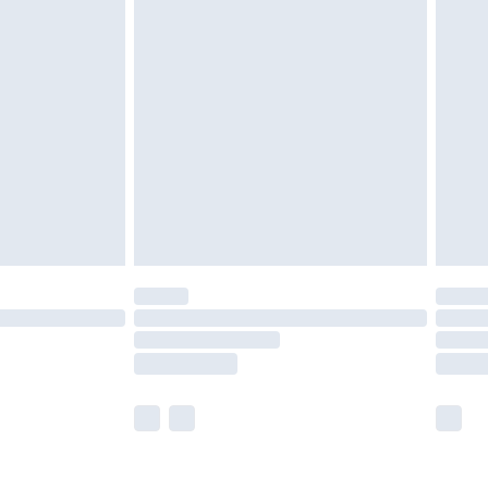
neten Verpackung zurückgesendet werden.
chen Rechte.
en Rückgabebedingungen einzusehen.