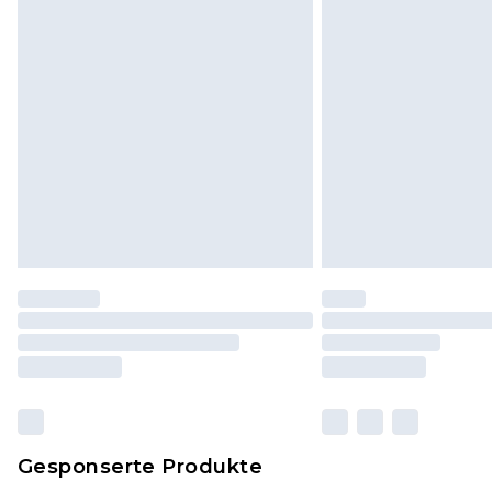
und in ihrer originalen, ungeöff
Dies berührt nicht deine gesetzli
Klicke
hier
um unsere vollständig
Gesponserte Produkte