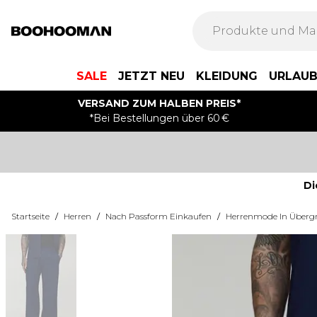
SALE
JETZT NEU
KLEIDUNG
URLAU
VERSAND ZUM HALBEN PREIS*
*Bei Bestellungen über 60 €
Di
Startseite
/
Herren
/
Nach Passform Einkaufen
/
Herrenmode In Überg