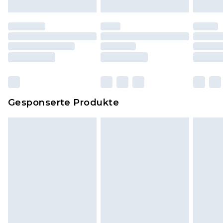
Schuhe dürfen nur in Innenräumen anprobiert
worden sein. Artikel aus dem Homeware-Bereich,
einschließlich Bettwäsche, Matratzen, Toppern
und Kissen, müssen unbenutzt und in ihrer
originalen, ungeöffneten Verpackung
zurückgesendet werden.
Dies berührt nicht deine gesetzlichen Rechte.
Gesponserte Produkte
Klicke
hier
um unsere vollständigen
Rückgabebedingungen einzusehen.