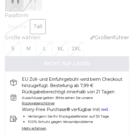
Passform
:
Regular
Tall
Größe wählen
:
Größenführer
S
M
L
XL
2XL
NICHT AUF LAGER
EU Zoll- und Einfuhrgebühr wird beim Checkout
hinzugefügt. Bestellung ab 7,99 €
Rückgabeberechtigt innerhalb von 21 Tagen
Ausschlüsse gelten.
Bitte sehen Sie unsere
Rückgaberichtlinie
Worry-Free Purchase® verfügbar mit
Verlängern Sie Ihr Rückgabefenster auf 35 Tage
100% Schutz gegen Versandprobleme
Mehr erfahren