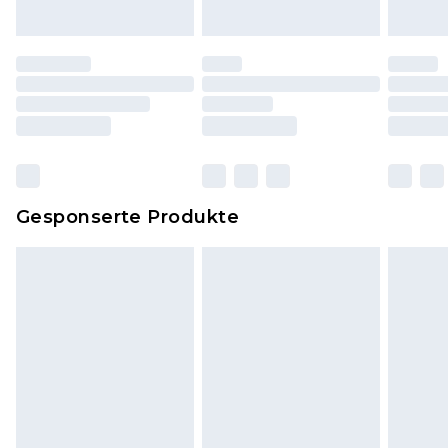
Originaletiketten müssen noch angebracht sein.
Schuhe dürfen nur in Innenräumen anprobiert
worden sein. Artikel aus dem Homeware-Bereich,
einschließlich Bettwäsche, Matratzen, Toppern
und Kissen, müssen unbenutzt und in ihrer
originalen, ungeöffneten Verpackung
zurückgesendet werden.
Dies berührt nicht deine gesetzlichen Rechte.
Gesponserte Produkte
Klicke
hier
um unsere vollständigen
Rückgabebedingungen einzusehen.