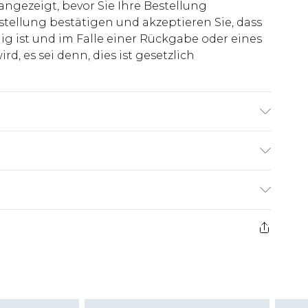
 angezeigt, bevor Sie Ihre Bestellung
stellung bestätigen und akzeptieren Sie, dass
ig ist und im Falle einer Rückgabe oder eines
d, es sei denn, dies ist gesetzlich
roß und trägt UK-Größe L/34
€7.99
ge ab dem Tag des Erhalts, um einen Artikel an
€14.99
kerstattungen für modische Gesichtsmasken,
€7.99
, Erotikartikel sowie Bademode oder
nn das Hygienesiegel fehlt oder beschädigt