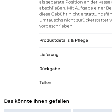
als separate Position an der Kasse
abschließen. Mit Aufgabe einer Be
diese Gebühr nicht erstattungsfäh
Umtauschs nicht zurückerstattet wir
vorgeschrieben.
Produktdetails & Pflege
100% Polyester. Model ist 1,93 m g
Lieferung
Deutschland Standardlieferung
Rückgabe
Bis zu 8 Werktage
Stimmt etwas nicht? Du hast 21 Ta
Teilen
Deutschland Expresslieferung
uns zurückzusenden.
2 Arbeitstage
Bitte beachte, dass wir keine Rüc
Austria Standardlieferung
Kosmetikartikel, Piercing-Schmuck
Das könnte Ihnen gefallen
Bis zu 7 Werktage
Unterwäsche anbieten können, we