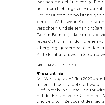
warmen Mantel für niedrige Tempe
auf Ihrem Lieblingsfestival aufzuf
um Ihr Outfit zu vervollständigen.
perfekte Wahl, wenn Sie sich warm
verzichten, und sie sehen großart
Denim. Bomberjacken und Überzieh
jedes Outfit im Handumdrehen von 
Übergangsgarderobe nicht fehlen
Kälte fernhalten, wenn Sie unterw
SKU:
CMM22188-183-30
*
Preisrichtlinie
Mit Wirkung zum 1. Juli 2026 unter
innerhalb der EU geliefert werden,
Einfuhrgebühr. Diese Gebühr wi
mit der Einfuhr von E‑Commerce-W
und wird zum Zeitpunkt des Kaufs 