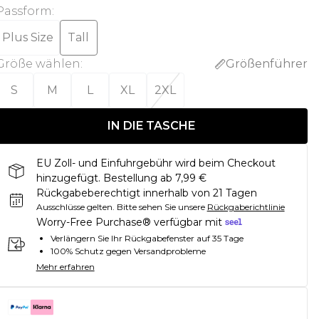
Passform
:
Plus Size
Tall
Größe wählen
:
Größenführer
S
M
L
XL
2XL
IN DIE TASCHE
EU Zoll- und Einfuhrgebühr wird beim Checkout
hinzugefügt. Bestellung ab 7,99 €
Rückgabeberechtigt innerhalb von 21 Tagen
Ausschlüsse gelten.
Bitte sehen Sie unsere
Rückgaberichtlinie
Worry-Free Purchase® verfügbar mit
Verlängern Sie Ihr Rückgabefenster auf 35 Tage
100% Schutz gegen Versandprobleme
Mehr erfahren