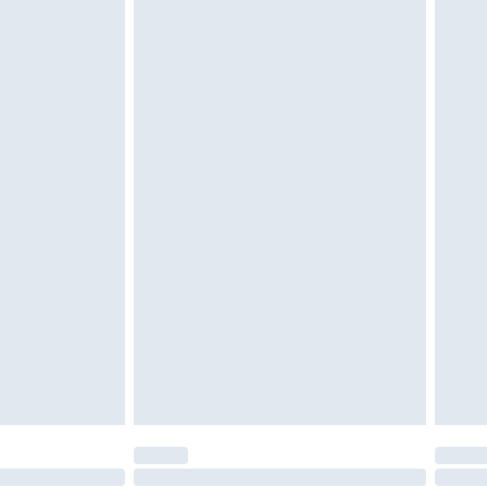
 ungetragen und ungewaschen sein und alle
gebracht sein. Schuhe dürfen nur in
ein. Artikel aus dem Homeware-Bereich,
tzen, Toppern und Kissen, müssen unbenutzt
neten Verpackung zurückgesendet werden.
chen Rechte.
en Rückgabebedingungen einzusehen.