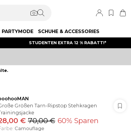
PARTYMODE
SCHUHE & ACCESSORIES
STUDENTEN EXTRA 12 % RABATT!*
lte.
boohooMAN
Große Größen Tarn-Ripstop Stehkragen
Trainingsjacke
28,00 €
70,00 €
60% Sparen
Farbe
:
Camouflage