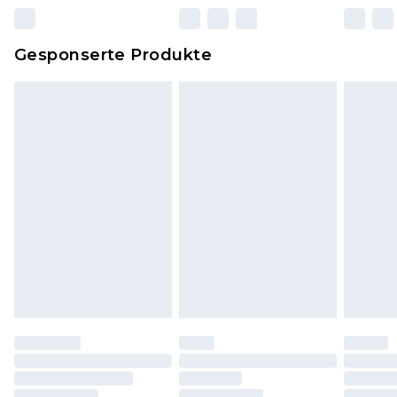
zurückgesendet werden.
Dies berührt nicht deine gesetzlichen Rechte.
Gesponserte Produkte
Klicke
hier
um unsere vollständigen
Rückgabebedingungen einzusehen.