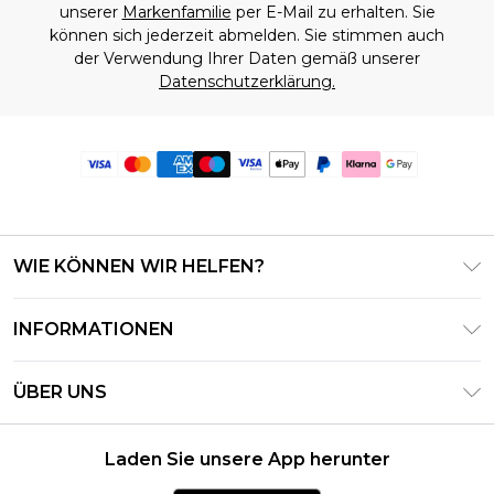
unserer
Markenfamilie
per E-Mail zu erhalten. Sie
können sich jederzeit abmelden. Sie stimmen auch
der Verwendung Ihrer Daten gemäß unserer
Datenschutzerklärung.
WIE KÖNNEN WIR HELFEN?
Häufig gestellte Fragen
INFORMATIONEN
Kontaktieren Sie uns
Geschäftsbedingungen – Aktualisiert Juni 2026
Meine Bestellung verfolgen & zurücksenden
ÜBER UNS
Nutzungsbedingungen
Lieferoptionen
Investor Relations
Geschenkkarten-Guthaben
Rückgaberecht – Aktualisiert Mai 2026
Laden Sie unsere App herunter
Erklärung Zur Modernen Sklaverei
Klarna
Größentabelle