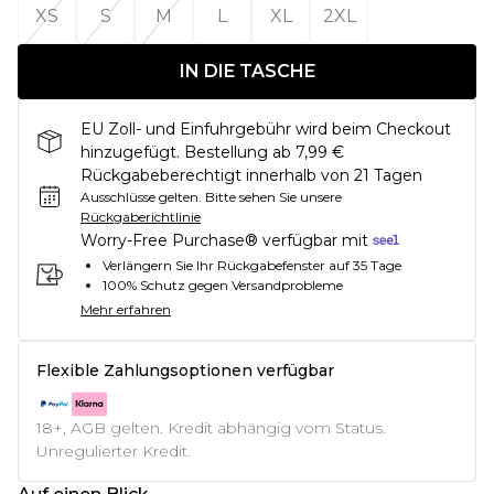
XS
S
M
L
XL
2XL
IN DIE TASCHE
EU Zoll- und Einfuhrgebühr wird beim Checkout
hinzugefügt. Bestellung ab 7,99 €
Rückgabeberechtigt innerhalb von 21 Tagen
Ausschlüsse gelten.
Bitte sehen Sie unsere
Rückgaberichtlinie
Worry-Free Purchase® verfügbar mit
Verlängern Sie Ihr Rückgabefenster auf 35 Tage
100% Schutz gegen Versandprobleme
Mehr erfahren
Flexible Zahlungsoptionen verfügbar
18+, AGB gelten. Kredit abhängig vom Status.
Unregulierter Kredit.