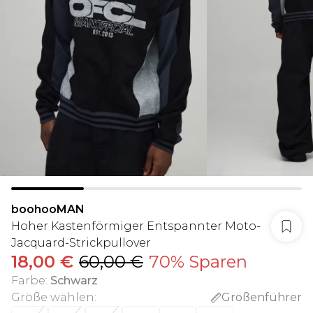
boohooMAN
Hoher Kastenförmiger Entspannter Moto-
Jacquard-Strickpullover
18,00 €
60,00 €
70% Sparen
Farbe
:
Schwarz
Größe wählen
:
Größenführer