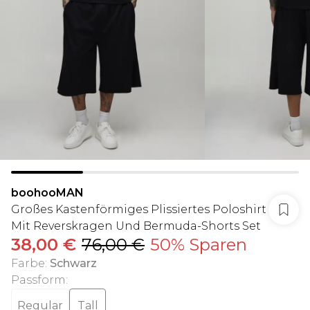
boohooMAN
Großes Kastenförmiges Plissiertes Poloshirt
Mit Reverskragen Und Bermuda-Shorts Set
38,00 €
76,00 €
50% Sparen
Farbe
:
Schwarz
Passform
:
Regular
Tall