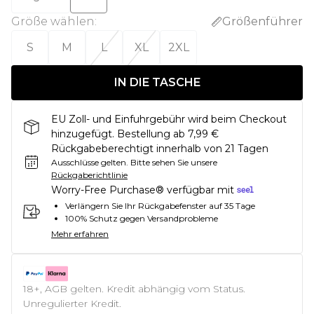
Größe wählen
:
Größenführer
S
M
L
XL
2XL
IN DIE TASCHE
EU Zoll- und Einfuhrgebühr wird beim Checkout
hinzugefügt. Bestellung ab 7,99 €
Rückgabeberechtigt innerhalb von 21 Tagen
Ausschlüsse gelten.
Bitte sehen Sie unsere
Rückgaberichtlinie
Worry-Free Purchase® verfügbar mit
Verlängern Sie Ihr Rückgabefenster auf 35 Tage
100% Schutz gegen Versandprobleme
Mehr erfahren
18+, AGB gelten. Kredit abhängig vom Status.
Unregulierter Kredit.