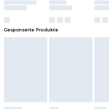
und Kissen, müssen unbenutzt und in ihrer
originalen, ungeöffneten Verpackung
zurückgesendet werden.
Dies berührt nicht deine gesetzlichen Rechte.
Gesponserte Produkte
Klicke
hier
um unsere vollständigen
Rückgabebedingungen einzusehen.