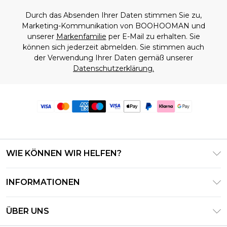
Durch das Absenden Ihrer Daten stimmen Sie zu,
Marketing-Kommunikation von BOOHOOMAN und
unserer
Markenfamilie
per E-Mail zu erhalten. Sie
können sich jederzeit abmelden. Sie stimmen auch
der Verwendung Ihrer Daten gemäß unserer
Datenschutzerklärung.
WIE KÖNNEN WIR HELFEN?
Häufig gestellte Fragen
INFORMATIONEN
Kontaktieren Sie uns
Geschäftsbedingungen – Aktualisiert Juni 2026
Meine Bestellung verfolgen & zurücksenden
ÜBER UNS
Nutzungsbedingungen
Lieferoptionen