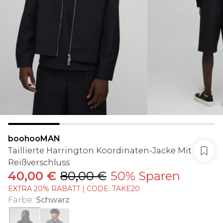
boohooMAN
Taillierte Harrington Koordinaten-Jacke Mit
Reißverschluss
40,00 €
80,00 €
50% Sparen
EXTRA 20% RABATT | CODE: TAKE20
Farbe
:
Schwarz