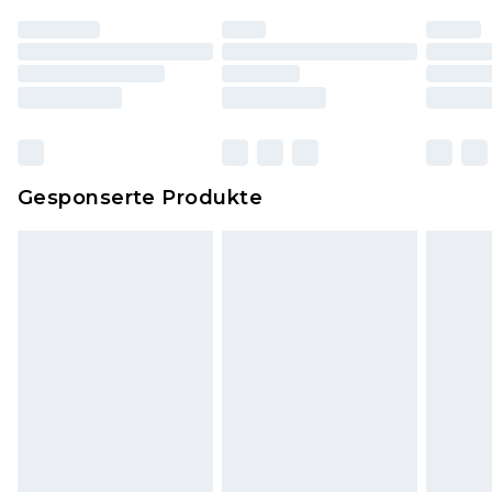
worden sein. Artikel aus dem Homeware-Bereich,
einschließlich Bettwäsche, Matratzen, Toppern
und Kissen, müssen unbenutzt und in ihrer
originalen, ungeöffneten Verpackung
zurückgesendet werden.
Dies berührt nicht deine gesetzlichen Rechte.
Gesponserte Produkte
Klicke
hier
um unsere vollständigen
Rückgabebedingungen einzusehen.