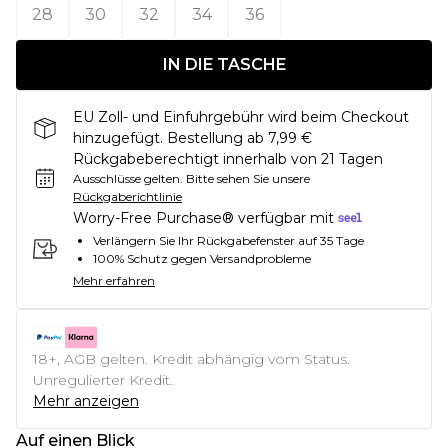
28
30
32
34
36
IN DIE TASCHE
EU Zoll- und Einfuhrgebühr wird beim Checkout
hinzugefügt. Bestellung ab 7,99 €
Rückgabeberechtigt innerhalb von 21 Tagen
Ausschlüsse gelten.
Bitte sehen Sie unsere
Rückgaberichtlinie
Worry-Free Purchase® verfügbar mit
Verlängern Sie Ihr Rückgabefenster auf 35 Tage
100% Schutz gegen Versandprobleme
Mehr erfahren
18+, AGB gelten. Kredit abhängig vom Status.
Unregulierter Kredit.
Mehr anzeigen
Auf einen Blick