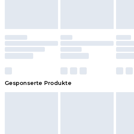
Schuhe und/oder Kleidung müssen ungetragen
und ungewaschen sein und alle
Originaletiketten müssen noch angebracht sein.
Schuhe dürfen nur in Innenräumen anprobiert
worden sein. Artikel aus dem Homeware-Bereich,
einschließlich Bettwäsche, Matratzen, Toppern
und Kissen, müssen unbenutzt und in ihrer
originalen, ungeöffneten Verpackung
zurückgesendet werden.
Dies berührt nicht deine gesetzlichen Rechte.
Gesponserte Produkte
Klicke
hier
um unsere vollständigen
Rückgabebedingungen einzusehen.