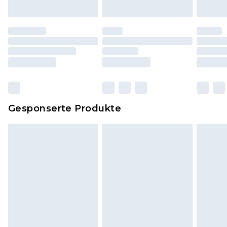
Originaletiketten müssen noch angebracht sein.
Schuhe dürfen nur in Innenräumen anprobiert
worden sein. Artikel aus dem Homeware-Bereich,
einschließlich Bettwäsche, Matratzen, Toppern
und Kissen, müssen unbenutzt und in ihrer
originalen, ungeöffneten Verpackung
zurückgesendet werden.
Dies berührt nicht deine gesetzlichen Rechte.
Gesponserte Produkte
Klicke
hier
um unsere vollständigen
Rückgabebedingungen einzusehen.