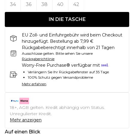
34
36
38
40
42
IN DIE TASCHE
EU Zoll- und Einfuhrgebühr wird beim Checkout
hinzugefügt. Bestellung ab 7,99 €
Rückgabeberechtigt innerhalb von 21 Tagen
Ausschlüsse gelten.
Bitte sehen Sie unsere
Rückgaberichtlinie
Worry-Free Purchase® verfügbar mit
Verlängern Sie Ihr Rückgabefenster auf 35 Tage
100% Schutz gegen Versandprobleme
Mehr erfahren
18+, AGB gelten. Kredit abhängig vom Status.
Unregulierter Kredit.
Mehr anzeigen
Auf einen Blick