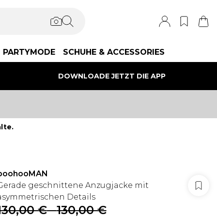
PARTYMODE
SCHUHE & ACCESSORIES
DOWNLOADE JETZT DIE APP
lte.
boohooMAN
Gerade geschnittene Anzugjacke mit
asymmetrischen Details
130,00 €
-
130,00 €