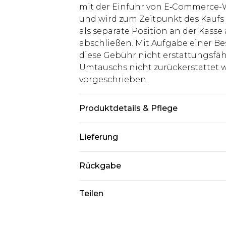
mit der Einfuhr von E‑Commerce-W
und wird zum Zeitpunkt des Kaufs 
als separate Position an der Kasse
abschließen. Mit Aufgabe einer Be
diese Gebühr nicht erstattungsfäh
Umtauschs nicht zurückerstattet wir
vorgeschrieben.
Produktdetails & Pflege
Obermaterial: 63% Polyester, 34% Vi
Lieferung
Model ist 1,85m groß & trägt UK-G
Deutschland Standardlieferung
Rückgabe
Bis zu 8 Werktage
Stimmt etwas nicht? Du hast 21 Ta
Teilen
Deutschland Expresslieferung
uns zurückzusenden.
2 Arbeitstage
Bitte beachte, dass wir keine Rüc
Austria Standardlieferung