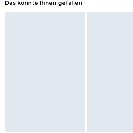
Kosmetikartikel, Piercing-Schmuck
Das könnte Ihnen gefallen
Bis zu 7 Werktage
Unterwäsche anbieten können, we
wurde.
Schuhe und/oder Kleidung müssen
Originaletiketten müssen noch an
Innenräumen anprobiert worden s
einschließlich Bettwäsche, Matra
und in ihrer originalen, ungeöff
Dies berührt nicht deine gesetzli
Klicke
hier
um unsere vollständig