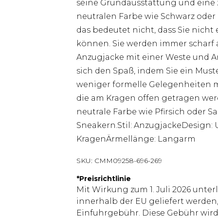
seine Grundausstattung und eine z
neutralen Farbe wie Schwarz oder N
das bedeutet nicht, dass Sie nicht
können. Sie werden immer scharf 
Anzugjacke mit einer Weste und 
sich den Spaß, indem Sie ein Must
weniger formelle Gelegenheiten m
die am Kragen offen getragen werde
neutrale Farbe wie Pfirsich oder 
Sneakern.Stil: AnzugjackeDesign: U
KragenÄrmellänge: Langarm
SKU:
CMM09258-696-269
*
Preisrichtlinie
Mit Wirkung zum 1. Juli 2026 unter
innerhalb der EU geliefert werden,
Einfuhrgebühr. Diese Gebühr wi