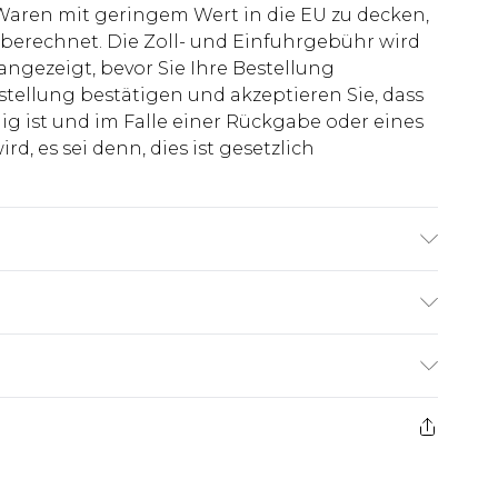
aren mit geringem Wert in die EU zu decken,
berechnet. Die Zoll- und Einfuhrgebühr wird
 angezeigt, bevor Sie Ihre Bestellung
stellung bestätigen und akzeptieren Sie, dass
ig ist und im Falle einer Rückgabe oder eines
d, es sei denn, dies ist gesetzlich
skose, 3% Elasthan, Futter: 100% Polyester.
röße M/38
€7.99
ge ab dem Tag des Erhalts, um einen Artikel an
€14.99
kerstattungen für modische Gesichtsmasken,
€7.99