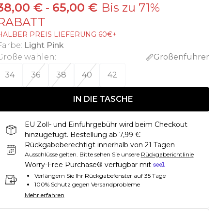
38,00 €
-
65,00 €
Bis zu 71%
RABATT
HALBER PREIS LIEFERUNG 60€+
Farbe
:
Light Pink
Größe wählen
:
Größenführer
34
36
38
40
42
IN DIE TASCHE
EU Zoll- und Einfuhrgebühr wird beim Checkout
hinzugefügt. Bestellung ab 7,99 €
Rückgabeberechtigt innerhalb von 21 Tagen
Ausschlüsse gelten.
Bitte sehen Sie unsere
Rückgaberichtlinie
Worry-Free Purchase® verfügbar mit
Verlängern Sie Ihr Rückgabefenster auf 35 Tage
100% Schutz gegen Versandprobleme
Mehr erfahren