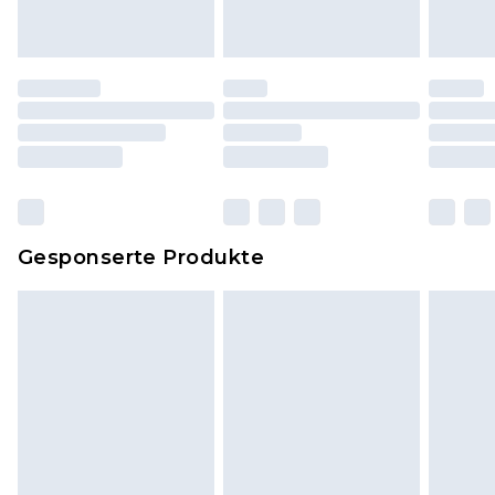
Originaletiketten müssen noch angebracht sein.
Schuhe dürfen nur in Innenräumen anprobiert
worden sein. Artikel aus dem Homeware-Bereich,
einschließlich Bettwäsche, Matratzen, Toppern
und Kissen, müssen unbenutzt und in ihrer
originalen, ungeöffneten Verpackung
zurückgesendet werden.
Dies berührt nicht deine gesetzlichen Rechte.
Gesponserte Produkte
Klicke
hier
um unsere vollständigen
Rückgabebedingungen einzusehen.