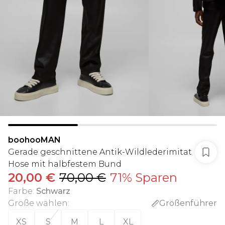
boohooMAN
Gerade geschnittene Antik-Wildlederimitat
Hose mit halbfestem Bund
20,00 €
70,00 €
71% Sparen
Farbe
:
Schwarz
Größe wählen
:
Größenführer
XS
S
M
L
XL