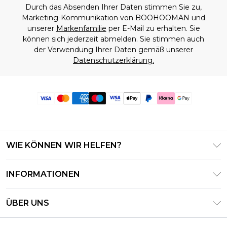
Durch das Absenden Ihrer Daten stimmen Sie zu,
Marketing-Kommunikation von BOOHOOMAN und
unserer
Markenfamilie
per E-Mail zu erhalten. Sie
können sich jederzeit abmelden. Sie stimmen auch
der Verwendung Ihrer Daten gemäß unserer
Datenschutzerklärung.
WIE KÖNNEN WIR HELFEN?
Häufig gestellte Fragen
INFORMATIONEN
Kontaktieren Sie uns
Geschäftsbedingungen – Aktualisiert Juni 2026
Meine Bestellung verfolgen & zurücksenden
ÜBER UNS
Nutzungsbedingungen
Lieferoptionen
Investor Relations