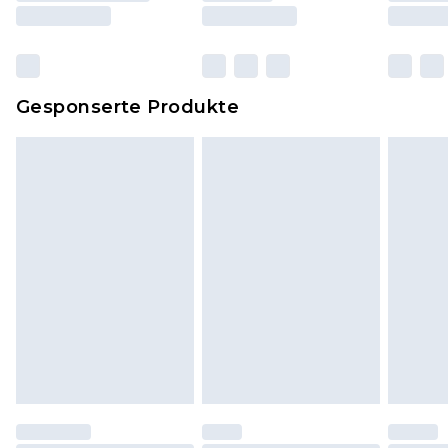
und Kissen, müssen unbenutzt und in ihrer
originalen, ungeöffneten Verpackung
zurückgesendet werden.
Dies berührt nicht deine gesetzlichen Rechte.
Gesponserte Produkte
Klicke
hier
um unsere vollständigen
Rückgabebedingungen einzusehen.