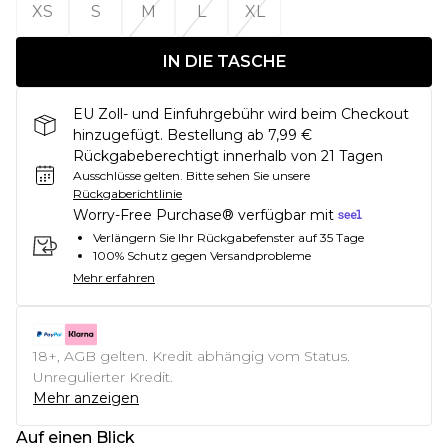
XS
S
M
L
XL
IN DIE TASCHE
EU Zoll- und Einfuhrgebühr wird beim Checkout
hinzugefügt. Bestellung ab 7,99 €
Rückgabeberechtigt innerhalb von 21 Tagen
Ausschlüsse gelten.
Bitte sehen Sie unsere
Rückgaberichtlinie
Worry-Free Purchase® verfügbar mit
Verlängern Sie Ihr Rückgabefenster auf 35 Tage
100% Schutz gegen Versandprobleme
Mehr erfahren
18+, AGB gelten. Kredit abhängig vom Status.
Unregulierter Kredit.
Mehr anzeigen
Auf einen Blick