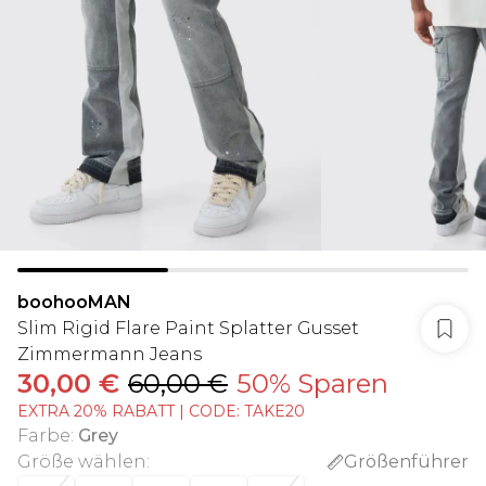
boohooMAN
Slim Rigid Flare Paint Splatter Gusset
Zimmermann Jeans
30,00 €
60,00 €
50% Sparen
EXTRA 20% RABATT | CODE: TAKE20
Farbe
:
Grey
Größe wählen
:
Größenführer