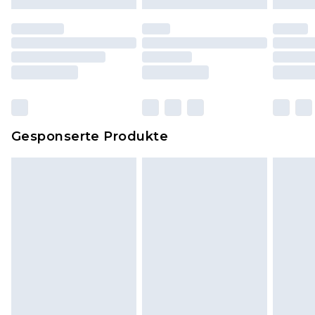
Schuhe dürfen nur in Innenräumen anprobiert
worden sein. Artikel aus dem Homeware-Bereich,
einschließlich Bettwäsche, Matratzen, Toppern
und Kissen, müssen unbenutzt und in ihrer
originalen, ungeöffneten Verpackung
zurückgesendet werden.
Dies berührt nicht deine gesetzlichen Rechte.
Gesponserte Produkte
Klicke
hier
um unsere vollständigen
Rückgabebedingungen einzusehen.