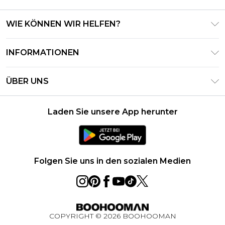
WIE KÖNNEN WIR HELFEN?
Häufig gestellte Fragen
INFORMATIONEN
Kontaktieren Sie uns
Geschäftsbedingungen – Aktualisiert Juni 2026
Meine Bestellung verfolgen & zurücksenden
ÜBER UNS
Nutzungsbedingungen
Lieferoptionen
Investor Relations
Geschenkkarten-Guthaben
Rückgaberecht – Aktualisiert Mai 2026
Laden Sie unsere App herunter
Erklärung Zur Modernen Sklaverei
Klarna
Größentabelle
Karriere
PayPal
Datenschutzhinweis – Aktualisiert Juni 2026
Folgen Sie uns in den sozialen Medien
Über Cookies
Studentenrabatt
Essential Worker Rabatt
COPYRIGHT ©
2026
BOOHOOMAN
BOOHOOMAN App