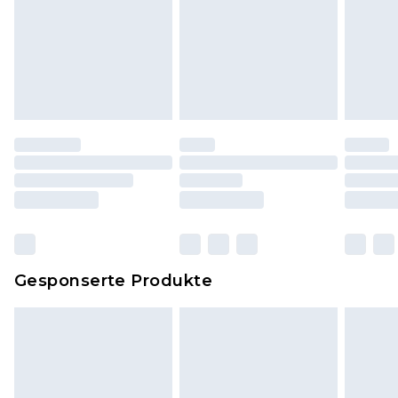
Hygienesiegel fehlt oder beschädigt wurde.
Schuhe und/oder Kleidung müssen ungetragen
und ungewaschen sein und alle
Originaletiketten müssen noch angebracht sein.
Schuhe dürfen nur in Innenräumen anprobiert
worden sein. Artikel aus dem Homeware-Bereich,
einschließlich Bettwäsche, Matratzen, Toppern
und Kissen, müssen unbenutzt und in ihrer
originalen, ungeöffneten Verpackung
zurückgesendet werden.
Dies berührt nicht deine gesetzlichen Rechte.
Gesponserte Produkte
Klicke
hier
um unsere vollständigen
Rückgabebedingungen einzusehen.