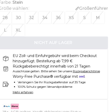
Farbe
:
Stein
Größe wählen
:
Größenführer
28
30
32
34
36
XS
S
M
L
XL
NICHT AUF LAGER
EU Zoll- und Einfuhrgebühr wird beim Checkout
hinzugefügt. Bestellung ab 7,99 €
Rückgabeberechtigt innerhalb von 21 Tagen
Ausschlüsse gelten.
Bitte sehen Sie unsere
Rückgaberichtlinie
Worry-Free Purchase® verfügbar mit
Verlängern Sie Ihr Rückgabefenster auf 35 Tage
100% Schutz gegen Versandprobleme
Mehr erfahren
18+, AGB gelten. Kredit abhängig vom Status.