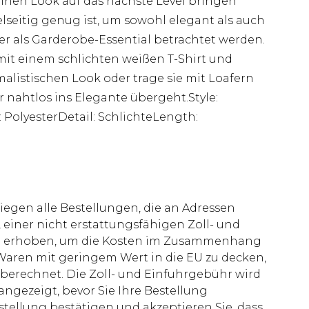
inen Look auf das nächste Level bringen
ielseitig genug ist, um sowohl elegant als auch
mer als Garderobe-Essential betrachtet werden.
mit einem schlichten weißen T-Shirt und
listischen Look oder trage sie mit Loafern
 nahtlos ins Elegante übergeht.Style:
PolyesterDetail: SchlichteLength:
liegen alle Bestellungen, die an Adressen
 einer nicht erstattungsfähigen Zoll- und
rd erhoben, um die Kosten im Zusammenhang
aren mit geringem Wert in die EU zu decken,
berechnet. Die Zoll- und Einfuhrgebühr wird
 angezeigt, bevor Sie Ihre Bestellung
stellung bestätigen und akzeptieren Sie, dass