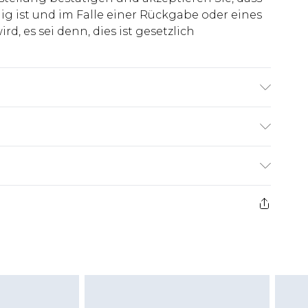
ig ist und im Falle einer Rückgabe oder eines
d, es sei denn, dies ist gesetzlich
stan. Model ist 1,85 m groß und trägt UK-Größe
€7.99
ge ab dem Tag des Erhalts, um einen Artikel an
€14.99
kerstattungen für modische Gesichtsmasken,
€7.99
, Erotikartikel sowie Bademode oder
nn das Hygienesiegel fehlt oder beschädigt