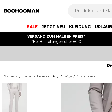
SALE
JETZT NEU
KLEIDUNG
URLAU
VERSAND ZUM HALBEN PREIS*
*Bei Bestellungen über 60 €
Di
Startseite
/
Herren
/
Herrenmode
/
Anzüge
/
Anzughosen