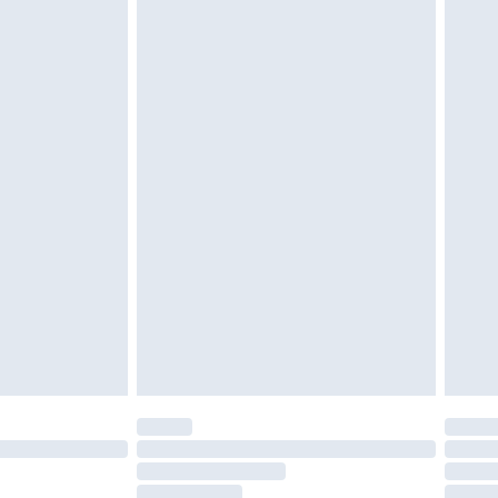
 ungetragen und ungewaschen sein und alle
gebracht sein. Schuhe dürfen nur in
ein. Artikel aus dem Homeware-Bereich,
tzen, Toppern und Kissen, müssen unbenutzt
neten Verpackung zurückgesendet werden.
chen Rechte.
en Rückgabebedingungen einzusehen.