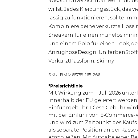
absolut unverzichtbar, wenn du de
willst. Jedes Kleidungsstück, das v
lässig zu funktionieren, sollte im
Kombiniere deine verkürzte Hose 
Sneakern für einen mühelos minima
und einem Polo für einen Look, der
AnzughoseDesign: UnifarbenStoff: 
VerkürztPassform: Skinny
SKU:
BMM65759-165-266
*
Preisrichtlinie
Mit Wirkung zum 1. Juli 2026 unter
innerhalb der EU geliefert werden,
Einfuhrgebühr. Diese Gebühr wi
mit der Einfuhr von E‑Commerce-W
und wird zum Zeitpunkt des Kaufs 
als separate Position an der Kasse
abschließen. Mit Aufgabe einer Be