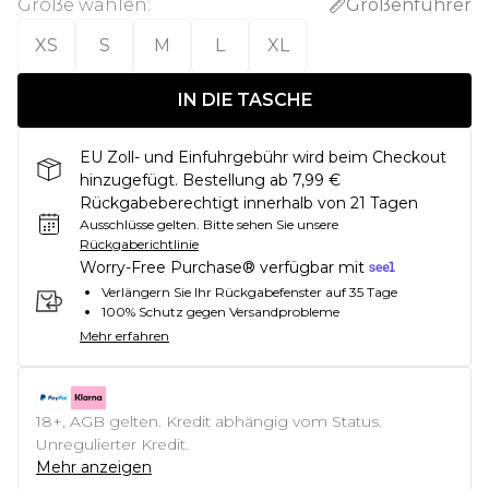
Größe wählen
:
Größenführer
XS
S
M
L
XL
IN DIE TASCHE
EU Zoll- und Einfuhrgebühr wird beim Checkout
hinzugefügt. Bestellung ab 7,99 €
Rückgabeberechtigt innerhalb von 21 Tagen
Ausschlüsse gelten.
Bitte sehen Sie unsere
Rückgaberichtlinie
Worry-Free Purchase® verfügbar mit
Verlängern Sie Ihr Rückgabefenster auf 35 Tage
100% Schutz gegen Versandprobleme
Mehr erfahren
18+, AGB gelten. Kredit abhängig vom Status.
Unregulierter Kredit.
Mehr anzeigen