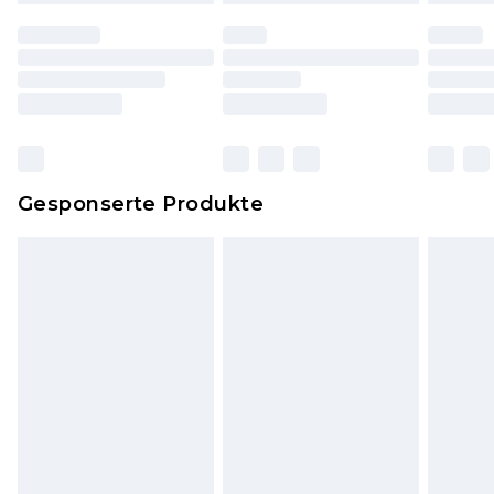
worden sein. Artikel aus dem Homeware-Bereich,
einschließlich Bettwäsche, Matratzen, Toppern
und Kissen, müssen unbenutzt und in ihrer
originalen, ungeöffneten Verpackung
zurückgesendet werden.
Dies berührt nicht deine gesetzlichen Rechte.
Gesponserte Produkte
Klicke
hier
um unsere vollständigen
Rückgabebedingungen einzusehen.