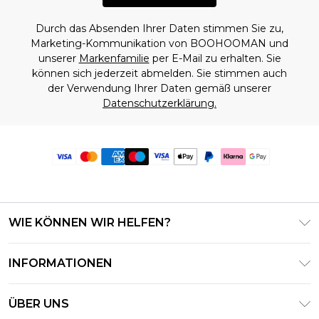
Durch das Absenden Ihrer Daten stimmen Sie zu,
Marketing-Kommunikation von BOOHOOMAN und
unserer
Markenfamilie
per E-Mail zu erhalten. Sie
können sich jederzeit abmelden. Sie stimmen auch
der Verwendung Ihrer Daten gemäß unserer
Datenschutzerklärung.
WIE KÖNNEN WIR HELFEN?
Häufig gestellte Fragen
INFORMATIONEN
Kontaktieren Sie uns
Geschäftsbedingungen – Aktualisiert Juni 2026
Meine Bestellung verfolgen & zurücksenden
ÜBER UNS
Nutzungsbedingungen