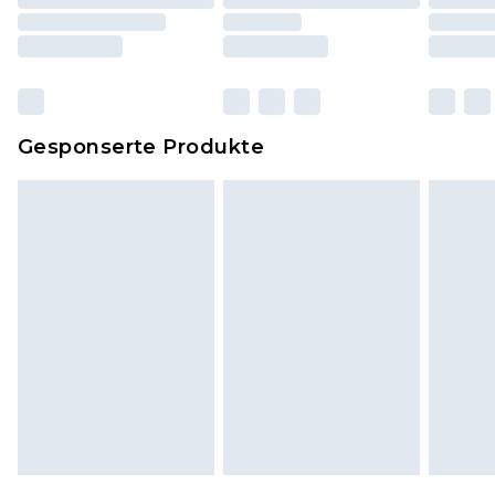
einschließlich Bettwäsche, Matratzen, Toppern
und Kissen, müssen unbenutzt und in ihrer
originalen, ungeöffneten Verpackung
zurückgesendet werden.
Dies berührt nicht deine gesetzlichen Rechte.
Gesponserte Produkte
Klicke
hier
um unsere vollständigen
Rückgabebedingungen einzusehen.