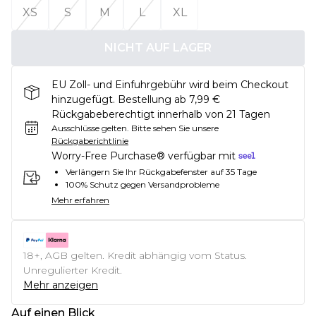
XS
S
M
L
XL
NICHT AUF LAGER
EU Zoll- und Einfuhrgebühr wird beim Checkout
hinzugefügt. Bestellung ab 7,99 €
Rückgabeberechtigt innerhalb von 21 Tagen
Ausschlüsse gelten.
Bitte sehen Sie unsere
Rückgaberichtlinie
Worry-Free Purchase® verfügbar mit
Verlängern Sie Ihr Rückgabefenster auf 35 Tage
100% Schutz gegen Versandprobleme
Mehr erfahren
18+, AGB gelten. Kredit abhängig vom Status.
Unregulierter Kredit.
Mehr anzeigen
Auf einen Blick