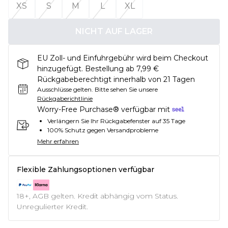
XS
S
M
L
XL
NICHT AUF LAGER
EU Zoll- und Einfuhrgebühr wird beim Checkout
hinzugefügt. Bestellung ab 7,99 €
Rückgabeberechtigt innerhalb von 21 Tagen
Ausschlüsse gelten.
Bitte sehen Sie unsere
Rückgaberichtlinie
Worry-Free Purchase® verfügbar mit
Verlängern Sie Ihr Rückgabefenster auf 35 Tage
100% Schutz gegen Versandprobleme
Mehr erfahren
Flexible Zahlungsoptionen verfügbar
18+, AGB gelten. Kredit abhängig vom Status.
Unregulierter Kredit.