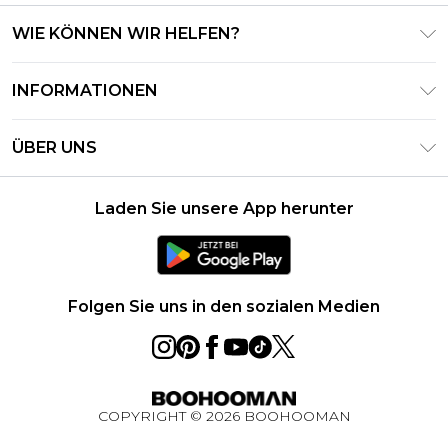
WIE KÖNNEN WIR HELFEN?
Häufig gestellte Fragen
INFORMATIONEN
Kontaktieren Sie uns
Geschäftsbedingungen – Aktualisiert Juni 2026
Meine Bestellung verfolgen & zurücksenden
ÜBER UNS
Nutzungsbedingungen
Lieferoptionen
Investor Relations
Geschenkkarten-Guthaben
Rückgaberecht – Aktualisiert Mai 2026
Laden Sie unsere App herunter
Erklärung Zur Modernen Sklaverei
Klarna
Größentabelle
Karriere
PayPal
Datenschutzhinweis – Aktualisiert Juni 2026
Folgen Sie uns in den sozialen Medien
Über Cookies
Studentenrabatt
Essential Worker Rabatt
COPYRIGHT ©
2026
BOOHOOMAN
BOOHOOMAN App