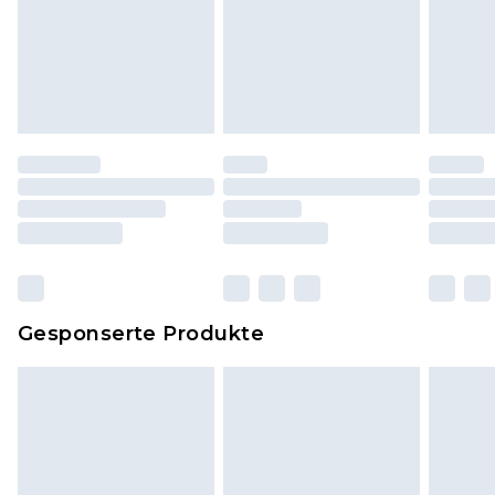
Hygienesiegel fehlt oder beschädigt wurde.
Schuhe und/oder Kleidung müssen ungetragen
und ungewaschen sein und alle
Originaletiketten müssen noch angebracht sein.
Schuhe dürfen nur in Innenräumen anprobiert
worden sein. Artikel aus dem Homeware-Bereich,
einschließlich Bettwäsche, Matratzen, Toppern
und Kissen, müssen unbenutzt und in ihrer
originalen, ungeöffneten Verpackung
zurückgesendet werden.
Dies berührt nicht deine gesetzlichen Rechte.
Gesponserte Produkte
Klicke
hier
um unsere vollständigen
Rückgabebedingungen einzusehen.