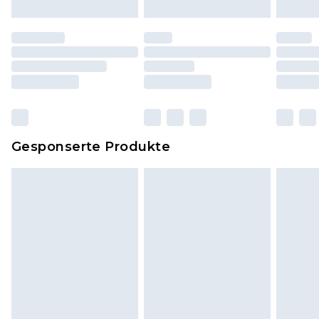
Schuhe dürfen nur in Innenräumen anprobiert
worden sein. Artikel aus dem Homeware-Bereich,
einschließlich Bettwäsche, Matratzen, Toppern
und Kissen, müssen unbenutzt und in ihrer
originalen, ungeöffneten Verpackung
zurückgesendet werden.
Dies berührt nicht deine gesetzlichen Rechte.
Gesponserte Produkte
Klicke
hier
um unsere vollständigen
Rückgabebedingungen einzusehen.