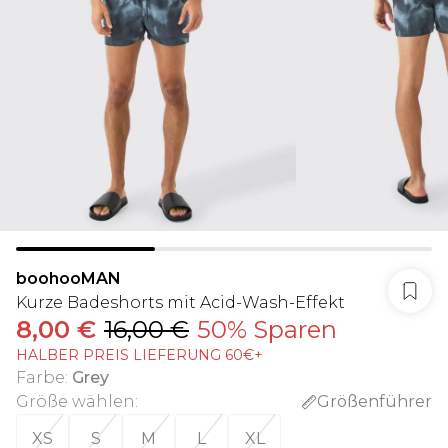
boohooMAN
Kurze Badeshorts mit Acid-Wash-Effekt
8,00 €
16,00 €
50% Sparen
HALBER PREIS LIEFERUNG 60€+
Farbe
:
Grey
Größe wählen
:
Größenführer
XS
S
M
L
XL