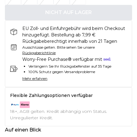
NICHT AUF LAGER
EU Zoll- und Einfuhrgebühr wird beim Checkout
hinzugefügt. Bestellung ab 7,99 €
Rückgabeberechtigt innerhalb von 21 Tagen
Ausschlüsse gelten.
Bitte sehen Sie unsere
Rückgaberichtlinie
Worry-Free Purchase® verfügbar mit
Verlängern Sie Ihr Rückgabefenster auf 35 Tage
100% Schutz gegen Versandprobleme
Mehr erfahren
Flexible Zahlungsoptionen verfügbar
18+, AGB gelten. Kredit abhängig vom Status.
Unregulierter Kredit.
Auf einen Blick