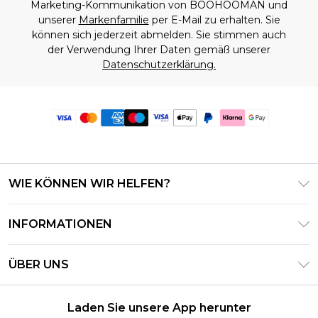
Marketing-Kommunikation von BOOHOOMAN und
unserer
Markenfamilie
per E-Mail zu erhalten. Sie
können sich jederzeit abmelden. Sie stimmen auch
der Verwendung Ihrer Daten gemäß unserer
Datenschutzerklärung.
WIE KÖNNEN WIR HELFEN?
Häufig gestellte Fragen
INFORMATIONEN
Kontaktieren Sie uns
Geschäftsbedingungen – Aktualisiert Juni 2026
Meine Bestellung verfolgen & zurücksenden
ÜBER UNS
Nutzungsbedingungen
Lieferoptionen
Investor Relations
Geschenkkarten-Guthaben
Rückgaberecht – Aktualisiert Mai 2026
Laden Sie unsere App herunter