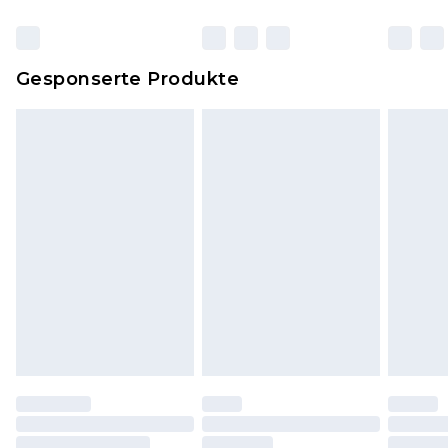
originalen, ungeöffneten Verpackung
zurückgesendet werden.
Dies berührt nicht deine gesetzlichen Rechte.
Gesponserte Produkte
Klicke
hier
um unsere vollständigen
Rückgabebedingungen einzusehen.