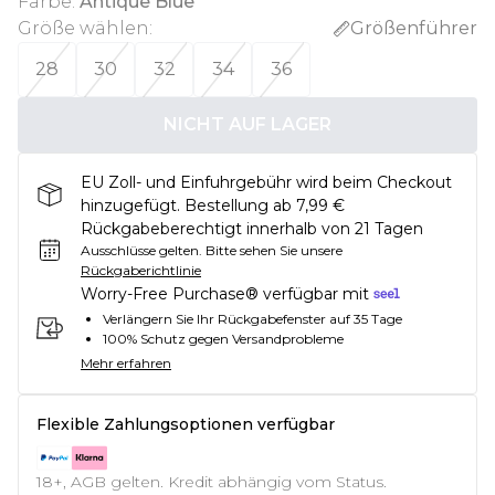
Farbe
:
Antique Blue
Größe wählen
:
Größenführer
28
30
32
34
36
NICHT AUF LAGER
EU Zoll- und Einfuhrgebühr wird beim Checkout
hinzugefügt. Bestellung ab 7,99 €
Rückgabeberechtigt innerhalb von 21 Tagen
Ausschlüsse gelten.
Bitte sehen Sie unsere
Rückgaberichtlinie
Worry-Free Purchase® verfügbar mit
Verlängern Sie Ihr Rückgabefenster auf 35 Tage
100% Schutz gegen Versandprobleme
Mehr erfahren
Flexible Zahlungsoptionen verfügbar
18+, AGB gelten. Kredit abhängig vom Status.