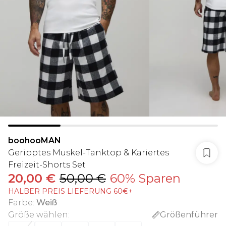
boohooMAN
Geripptes Muskel-Tanktop & Kariertes
Freizeit-Shorts Set
20,00 €
50,00 €
60% Sparen
HALBER PREIS LIEFERUNG 60€+
Farbe
:
Weiß
Größe wählen
:
Größenführer