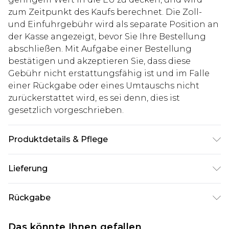
zum Zeitpunkt des Kaufs berechnet. Die Zoll-
und Einfuhrgebühr wird als separate Position an
der Kasse angezeigt, bevor Sie Ihre Bestellung
abschließen. Mit Aufgabe einer Bestellung
bestätigen und akzeptieren Sie, dass diese
Gebühr nicht erstattungsfähig ist und im Falle
einer Rückgabe oder eines Umtauschs nicht
zurückerstattet wird, es sei denn, dies ist
gesetzlich vorgeschrieben.
Produktdetails & Pflege
Oberteil: 100% Baumwolle. Unterteil: 60%
Lieferung
Baumwolle, 35% Polyester, 5% Viskose. Model ist
1,85 m groß und trägt UK-Größe M/32
Deutschland Standardlieferung
€7.99
Rückgabe
Bis zu 8 Werktage
Stimmt etwas nicht? Du hast 21 Tage ab dem Tag
Deutschland Expresslieferung
€14.99
Das könnte Ihnen gefallen