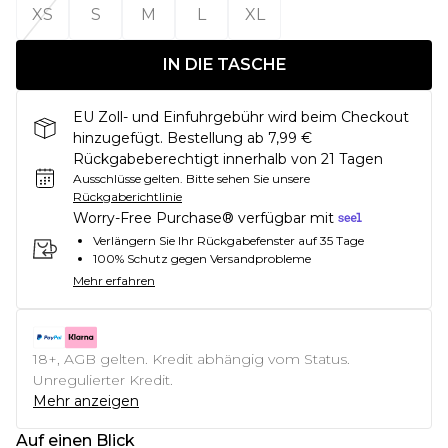
XS
S
M
L
XL
IN DIE TASCHE
EU Zoll- und Einfuhrgebühr wird beim Checkout
hinzugefügt. Bestellung ab 7,99 €
Rückgabeberechtigt innerhalb von 21 Tagen
Ausschlüsse gelten.
Bitte sehen Sie unsere
Rückgaberichtlinie
Worry-Free Purchase® verfügbar mit
Verlängern Sie Ihr Rückgabefenster auf 35 Tage
100% Schutz gegen Versandprobleme
Mehr erfahren
18+, AGB gelten. Kredit abhängig vom Status.
Unregulierter Kredit.
Mehr anzeigen
Auf einen Blick