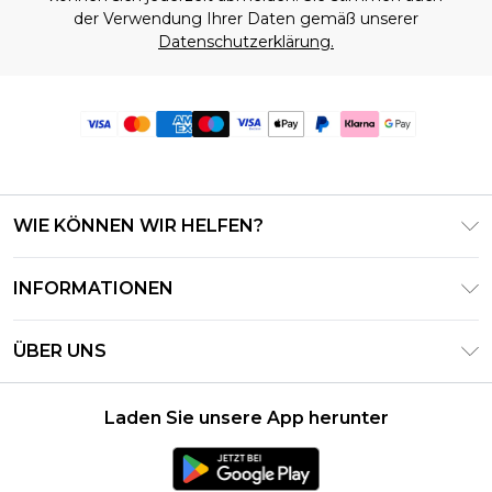
der Verwendung Ihrer Daten gemäß unserer
Datenschutzerklärung.
WIE KÖNNEN WIR HELFEN?
Häufig gestellte Fragen
INFORMATIONEN
Kontaktieren Sie uns
Geschäftsbedingungen – Aktualisiert Juni 2026
Meine Bestellung verfolgen & zurücksenden
ÜBER UNS
Nutzungsbedingungen
Lieferoptionen
Investor Relations
Geschenkkarten-Guthaben
Rückgaberecht – Aktualisiert Mai 2026
Laden Sie unsere App herunter
Erklärung Zur Modernen Sklaverei
Klarna
Größentabelle
Karriere
PayPal