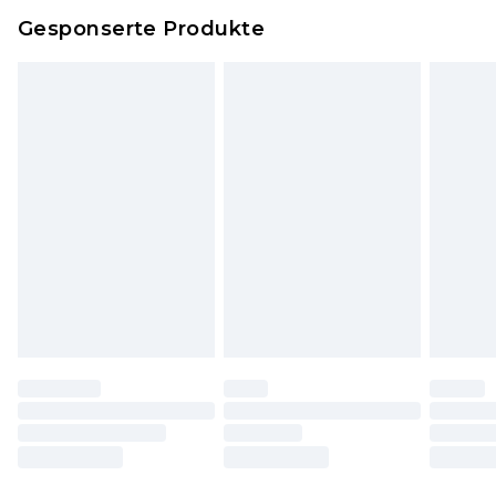
Dies berührt nicht deine gesetzlichen Rechte.
Gesponserte Produkte
Klicke
hier
um unsere vollständigen
Rückgabebedingungen einzusehen.