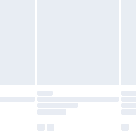
tzen, Toppern und Kissen, müssen unbenutzt
neten Verpackung zurückgesendet werden.
chen Rechte.
en Rückgabebedingungen einzusehen.