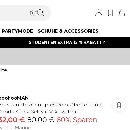
PARTYMODE
SCHUHE & ACCESSORIES
STUDENTEN EXTRA 12 % RABATT!*
lte.
boohooMAN
Entspanntes Geripptes Polo-Oberteil Und
Shorts Strick-Set Mit V-Ausschnitt
32,00 €
80,00 €
60% Sparen
Farbe
:
Marine