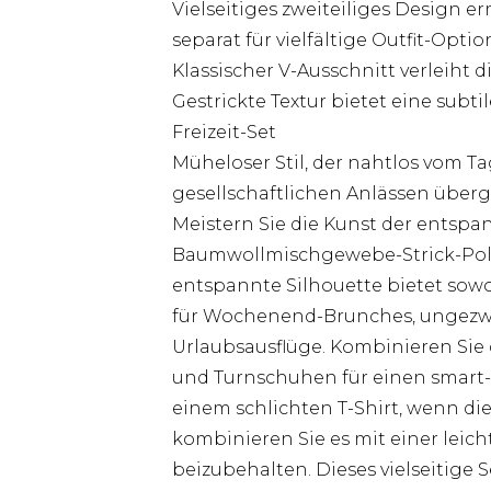
Vielseitiges zweiteiliges Design e
separat für vielfältige Outfit-Opti
Klassischer V-Ausschnitt verleiht 
Gestrickte Textur bietet eine sub
Freizeit-Set
Müheloser Stil, der nahtlos vom
gesellschaftlichen Anlässen über
Meistern Sie die Kunst der entspa
Baumwollmischgewebe-Strick-Pol
entspannte Silhouette bietet sowo
für Wochenend-Brunches, ungezwu
Urlaubsausflüge. Kombinieren Sie 
und Turnschuhen für einen smart-c
einem schlichten T-Shirt, wenn di
kombinieren Sie es mit einer lei
beizubehalten. Dieses vielseitige 