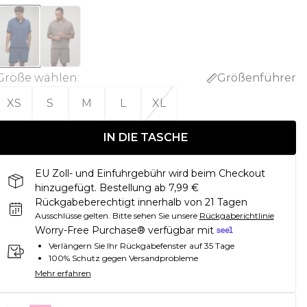
Größe wählen
:
Größenführer
XS
S
M
L
XL
IN DIE TASCHE
EU Zoll- und Einfuhrgebühr wird beim Checkout
hinzugefügt. Bestellung ab 7,99 €
Rückgabeberechtigt innerhalb von 21 Tagen
Ausschlüsse gelten.
Bitte sehen Sie unsere
Rückgaberichtlinie
Worry-Free Purchase® verfügbar mit
Verlängern Sie Ihr Rückgabefenster auf 35 Tage
100% Schutz gegen Versandprobleme
Mehr erfahren