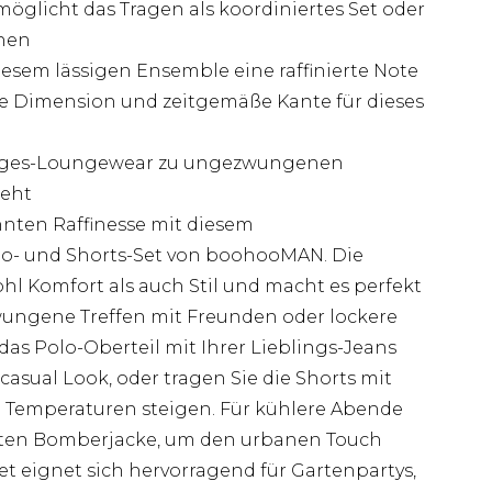
rmöglicht das Tragen als koordiniertes Set oder
onen
diesem lässigen Ensemble eine raffinierte Note
tile Dimension und zeitgemäße Kante für dieses
 Tages-Loungewear zu ungezwungenen
geht
nnten Raffinesse mit diesem
o- und Shorts-Set von boohooMAN. Die
hl Komfort als auch Stil und macht es perfekt
ngene Treffen mit Freunden oder lockere
das Polo-Oberteil mit Ihrer Lieblings-Jeans
asual Look, oder tragen Sie die Shorts mit
e Temperaturen steigen. Für kühlere Abende
chten Bomberjacke, um den urbanen Touch
Set eignet sich hervorragend für Gartenpartys,