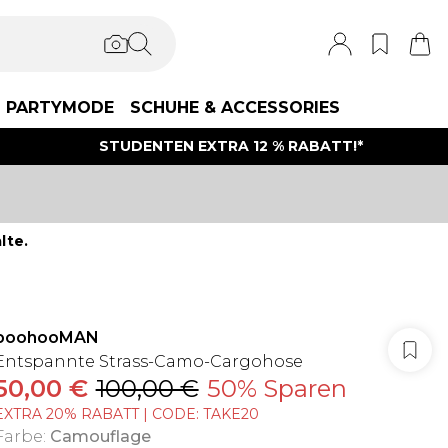
PARTYMODE
SCHUHE & ACCESSORIES
STUDENTEN EXTRA 12 % RABATT!*
lte.
boohooMAN
Entspannte Strass-Camo-Cargohose
50,00 €
100,00 €
50% Sparen
EXTRA 20% RABATT | CODE: TAKE20
Farbe
:
Camouflage