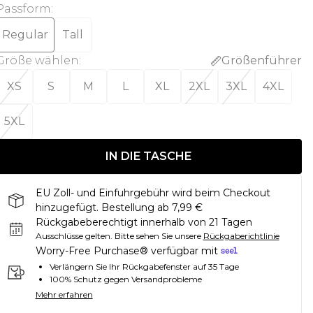
Passform
:
Regular
Tall
Größe wählen
:
Größenführer
XS
S
M
L
XL
2XL
3XL
4XL
5XL
IN DIE TASCHE
EU Zoll- und Einfuhrgebühr wird beim Checkout
hinzugefügt. Bestellung ab 7,99 €
Rückgabeberechtigt innerhalb von 21 Tagen
Ausschlüsse gelten.
Bitte sehen Sie unsere
Rückgaberichtlinie
Worry-Free Purchase® verfügbar mit
Verlängern Sie Ihr Rückgabefenster auf 35 Tage
100% Schutz gegen Versandprobleme
Mehr erfahren