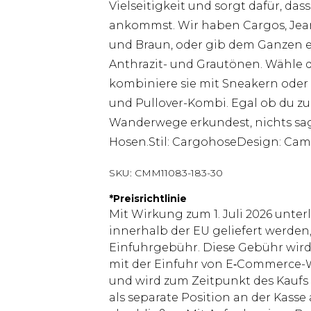
Vielseitigkeit und sorgt dafür, da
ankommst. Wir haben Cargos, Jean
und Braun, oder gib dem Ganzen ei
Anthrazit- und Grautönen. Wähle d
kombiniere sie mit Sneakern oder K
und Pullover-Kombi. Egal ob du zu 
Wanderwege erkundest, nichts sag
Hosen.Stil: CargohoseDesign: Cam
SKU:
CMM11083-183-30
*
Preisrichtlinie
Mit Wirkung zum 1. Juli 2026 unter
innerhalb der EU geliefert werden,
Einfuhrgebühr. Diese Gebühr wi
mit der Einfuhr von E‑Commerce-W
und wird zum Zeitpunkt des Kaufs 
als separate Position an der Kasse