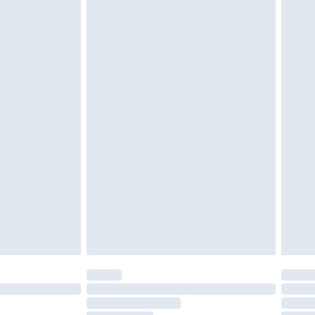
 ungetragen und ungewaschen sein und alle
gebracht sein. Schuhe dürfen nur in
ein. Artikel aus dem Homeware-Bereich,
tzen, Toppern und Kissen, müssen unbenutzt
neten Verpackung zurückgesendet werden.
chen Rechte.
en Rückgabebedingungen einzusehen.