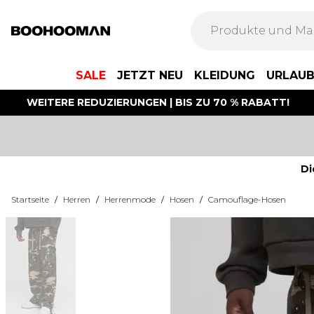
SALE
JETZT NEU
KLEIDUNG
URLAU
WEITERE REDUZIERUNGEN | BIS ZU 70 % RABATT!
Di
Startseite
/
Herren
/
Herrenmode
/
Hosen
/
Camouflage-Hosen