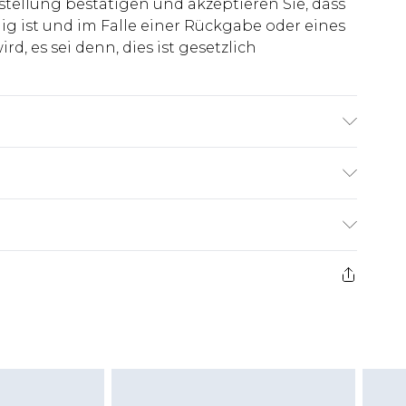
stellung bestätigen und akzeptieren Sie, dass
ig ist und im Falle einer Rückgabe oder eines
d, es sei denn, dies ist gesetzlich
groß & trägt UK-Größe M/32
€7.99
ge ab dem Tag des Erhalts, um einen Artikel an
€14.99
kerstattungen für modische Gesichtsmasken,
€7.99
, Erotikartikel sowie Bademode oder
nn das Hygienesiegel fehlt oder beschädigt