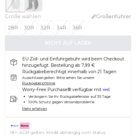
Größe wählen
:
Größenführer
28R
30R
32R
34R
36R
NICHT AUF LAGER
EU Zoll- und Einfuhrgebühr wird beim Checkout
hinzugefügt. Bestellung ab 7,99 €
Rückgabeberechtigt innerhalb von 21 Tagen
Ausschlüsse gelten.
Bitte sehen Sie unsere
Rückgaberichtlinie
Worry-Free Purchase® verfügbar mit
Verlängern Sie Ihr Rückgabefenster auf 35 Tage
100% Schutz gegen Versandprobleme
Mehr erfahren
18+, AGB gelten. Kredit abhängig vom Status.