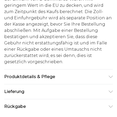
geringem Wert in die EU zu decken, und wird
zum Zeitpunkt des Kaufs berechnet. Die Zoll-
und Einfuhrgebühr wird als separate Position an
der Kasse angezeigt, bevor Sie Ihre Bestellung
abschließen. Mit Aufgabe einer Bestellung
bestätigen und akzeptieren Sie, dass diese
Gebühr nicht erstattungsfähig ist und im Falle
einer Rückgabe oder eines Umtauschs nicht
zurückerstattet wird, es sei denn, dies ist
gesetzlich vorgeschrieben.
Produktdetails & Pflege
100% Baumwolle. Model ist 1,85 m groß und trägt
Lieferung
UK-Größe M/32
Deutschland Standardlieferung
€7.99
Rückgabe
Bis zu 8 Werktage