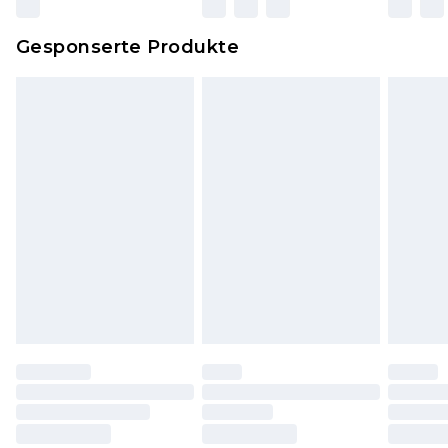
zurückgesendet werden.
Dies berührt nicht deine gesetzlichen Rechte.
Gesponserte Produkte
Klicke
hier
um unsere vollständigen
Rückgabebedingungen einzusehen.