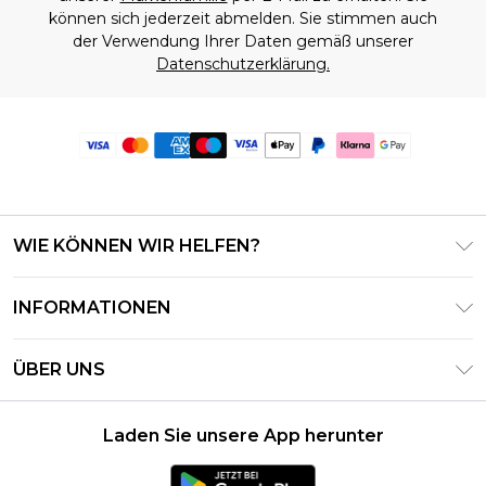
können sich jederzeit abmelden. Sie stimmen auch
der Verwendung Ihrer Daten gemäß unserer
Datenschutzerklärung.
WIE KÖNNEN WIR HELFEN?
Häufig gestellte Fragen
INFORMATIONEN
Kontaktieren Sie uns
Geschäftsbedingungen – Aktualisiert Juni 2026
Meine Bestellung verfolgen & zurücksenden
ÜBER UNS
Nutzungsbedingungen
Lieferoptionen
Investor Relations
Geschenkkarten-Guthaben
Rückgaberecht – Aktualisiert Mai 2026
Laden Sie unsere App herunter
Erklärung Zur Modernen Sklaverei
Klarna
Größentabelle