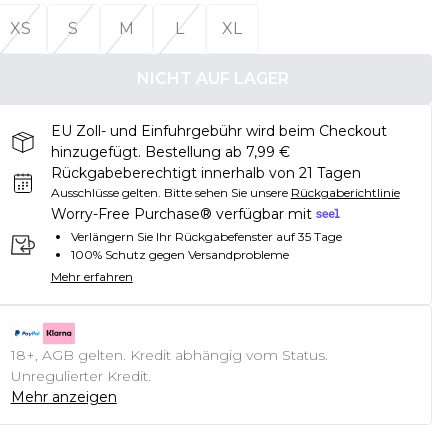
XS
S
M
L
XL
NICHT AUF LAGER
EU Zoll- und Einfuhrgebühr wird beim Checkout
hinzugefügt. Bestellung ab 7,99 €
Rückgabeberechtigt innerhalb von 21 Tagen
Ausschlüsse gelten.
Bitte sehen Sie unsere
Rückgaberichtlinie
Worry-Free Purchase® verfügbar mit
Verlängern Sie Ihr Rückgabefenster auf 35 Tage
100% Schutz gegen Versandprobleme
Mehr erfahren
18+, AGB gelten. Kredit abhängig vom Status.
Unregulierter Kredit.
Mehr anzeigen