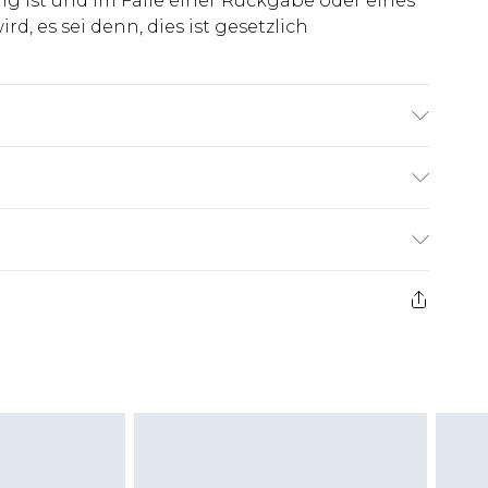
ig ist und im Falle einer Rückgabe oder eines
d, es sei denn, dies ist gesetzlich
€7.99
ge ab dem Tag des Erhalts, um einen Artikel an
€14.99
kerstattungen für modische Gesichtsmasken,
€7.99
, Erotikartikel sowie Bademode oder
nn das Hygienesiegel fehlt oder beschädigt
 ungetragen und ungewaschen sein und alle