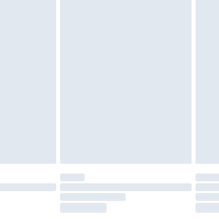
gebracht sein. Schuhe dürfen nur in
ein. Artikel aus dem Homeware-Bereich,
tzen, Toppern und Kissen, müssen unbenutzt
neten Verpackung zurückgesendet werden.
chen Rechte.
en Rückgabebedingungen einzusehen.