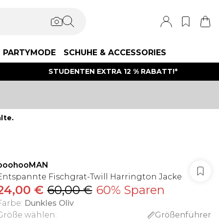
PARTYMODE
SCHUHE & ACCESSORIES
STUDENTEN EXTRA 12 % RABATT!*
lte.
boohooMAN
Entspannte Fischgrat-Twill Harrington Jacke
24,00 €
60,00 €
60% Sparen
Farbe
:
Dunkles Oliv
Größe wählen
:
Größenführer