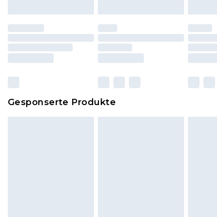
Schuhe dürfen nur in Innenräumen anprobiert
worden sein. Artikel aus dem Homeware-Bereich,
einschließlich Bettwäsche, Matratzen, Toppern
und Kissen, müssen unbenutzt und in ihrer
originalen, ungeöffneten Verpackung
zurückgesendet werden.
Dies berührt nicht deine gesetzlichen Rechte.
Gesponserte Produkte
Klicke
hier
um unsere vollständigen
Rückgabebedingungen einzusehen.