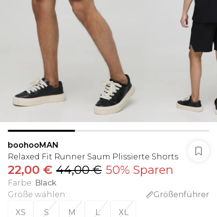
boohooMAN
Relaxed Fit Runner Saum Plissierte Shorts
22,00 €
44,00 €
50% Sparen
Farbe
:
Black
Größe wählen
:
Größenführer
XS
S
M
L
XL