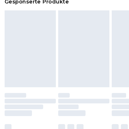
Gesponserte Produkte
Klicke
hier
um unsere vollständigen
Rückgabebedingungen einzusehen.