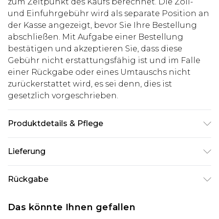
zum Zeitpunkt des Kaufs berechnet. Die Zoll-
und Einfuhrgebühr wird als separate Position an
der Kasse angezeigt, bevor Sie Ihre Bestellung
abschließen. Mit Aufgabe einer Bestellung
bestätigen und akzeptieren Sie, dass diese
Gebühr nicht erstattungsfähig ist und im Falle
einer Rückgabe oder eines Umtauschs nicht
zurückerstattet wird, es sei denn, dies ist
gesetzlich vorgeschrieben.
Produktdetails & Pflege
100% Polyester. Model ist 1,85 m groß & trägt UK-
Lieferung
Größe M/32
Deutschland Standardlieferung
€7.99
Rückgabe
Bis zu 8 Werktage
Stimmt etwas nicht? Du hast 21 Tage ab dem Tag
Deutschland Expresslieferung
€14.99
Das könnte Ihnen gefallen
des Erhalts, um einen Artikel an uns
2 Arbeitstage